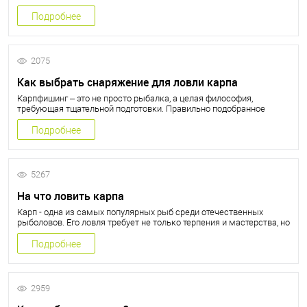
снасти и тактики. В этой статье мы разберем все ключевые
аспекты карповой ловли: от выбора снастей и прикормки до
Подробнее
техники вываживания и сезонных особенностей.
2075
Как выбрать снаряжение для ловли карпа
Карпфишинг – это не просто рыбалка, а целая философия,
требующая тщательной подготовки. Правильно подобранное
снаряжение значительно увеличивает шансы на поимку
трофейного экземпляра. В этом руководстве мы разберем, как
Подробнее
выбрать удилища, катушки, оснастку и дополнительные
аксессуары для успешной ловли карпа.
5267
На что ловить карпа
Карп - одна из самых популярных рыб среди отечественных
рыболовов. Его ловля требует не только терпения и мастерства, но
и правильного выбора приманок. В этой статье мы подробно
разберем все виды эффективных насадок для карповой ловли, их
Подробнее
особенности применения в разных условиях и сезонах.
2959