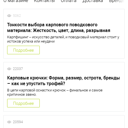
О магазине
Контакты
Оплата
Доставка
Бренды
5062
Тонкости выбора карпового поводкового
материала: Жесткость, цвет, длина, разрывная
нагрузка
Карпфишинг – искусство деталей, и поводковый материал стоит у
истоков успеха или неудачи
Подробнее
22037
Карповые крючки: Форма, размер, острота, бренды
– как не упустить трофей?
В цепи карповой оснастки крючок – финальное и самое
критичное звено.
Подробнее
20594