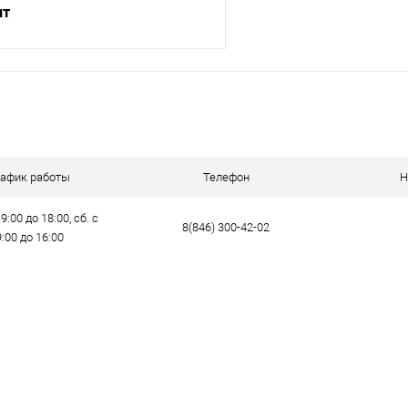
шт
В корзину
ик
Сравнение
е
В наличии
рафик работы
Телефон
Н
9:00 до 18:00, сб. с
8(846) 300-42-02
9:00 до 16:00