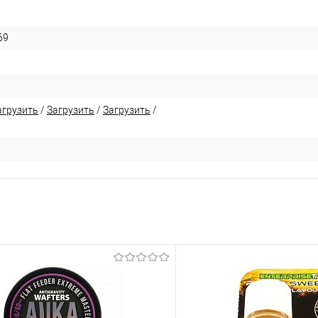
69
агрузить
/
Загрузить
/
Загрузить
/