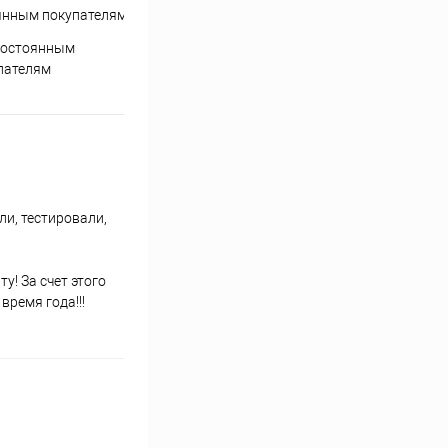
постоянным
пателям
и, тестировали,
у! За счет этого
время года!!!