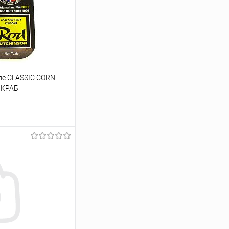
ипе CLASSIC CORN
 КРАБ
ину
Сравнение
В наличии