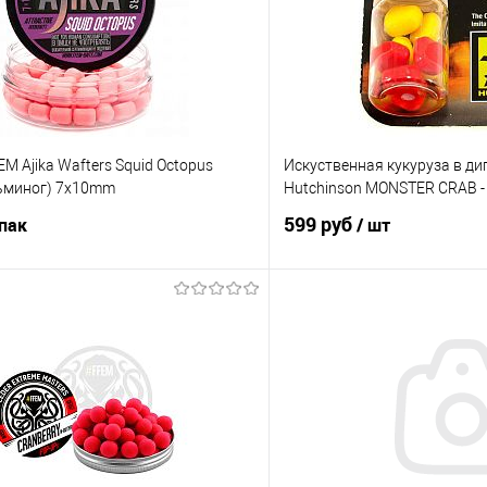
M Ajika Wafters Squid Octopus
Искуственная кукуруза в д
ьминог) 7x10mm
Hutchinson MONSTER CRAB -
599 руб
упак
/ шт
В корзину
В корз
ик
Сравнение
Купить в 1 клик
е
В наличии
В избранное