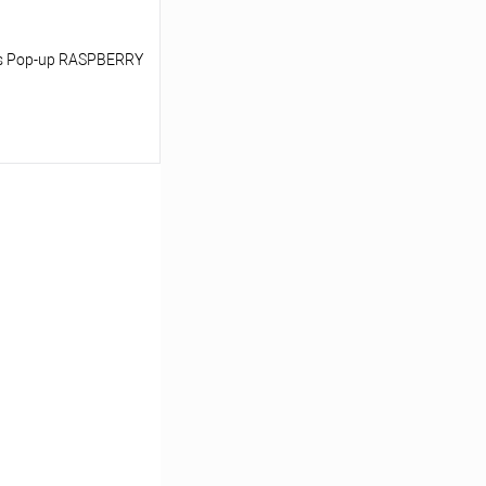
s Pop-up RASPBERRY
ину
Сравнение
В наличии