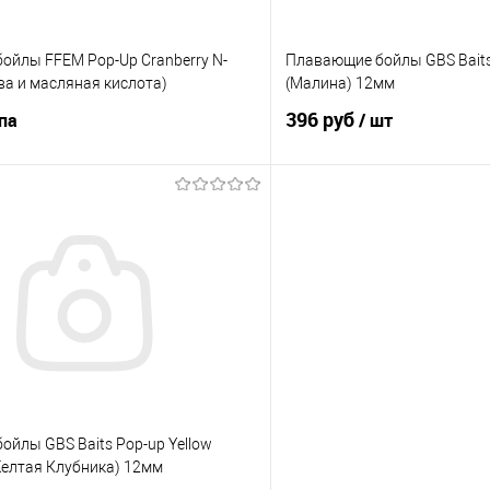
ойлы FFEM Pop-Up Cranberry N-
Плавающие бойлы GBS Bait
ква и масляная кислота)
(Малина) 12мм
396 руб
упа
/ шт
В корзину
В корз
ик
Сравнение
Купить в 1 клик
е
В наличии
В избранное
ов
йлы GBS Baits Pop-up Yellow
Желтая Клубника) 12мм