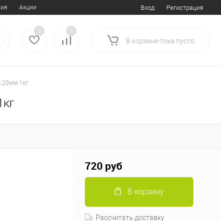
тия
Акции
Вход
Регистрация
0
0
В корзине
пока
пусто
а 20мм 1кг
1кг
720 руб
В корзину
Рассчитать доставку