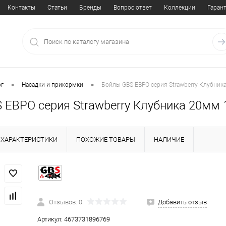
Контакты
Статьи
Бренды
Вопрос ответ
Коллекции
Гаран
•
•
ог
Насадки и прикормки
Бойлы GBS ЕВРО серия Strawberry Клубник
 ЕВРО серия Strawberry Клубника 20мм 
ХАРАКТЕРИСТИКИ
ПОХОЖИЕ ТОВАРЫ
НАЛИЧИЕ
Отзывов: 0
Добавить отзыв
Артикул:
4673731896769