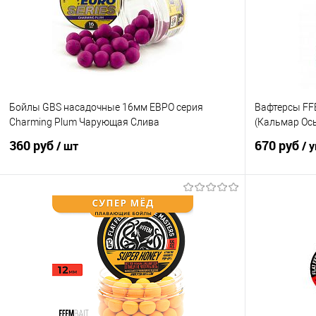
Бойлы GBS насадочные 16мм ЕВРО серия
Вафтерсы FFE
Charming Plum Чарующая Слива
(Кальмар Ос
360 руб
670 руб
/ шт
/ 
В корзину
Купить в 1 клик
Сравнение
Купить в 1 кл
В избранное
В наличии
В избранно