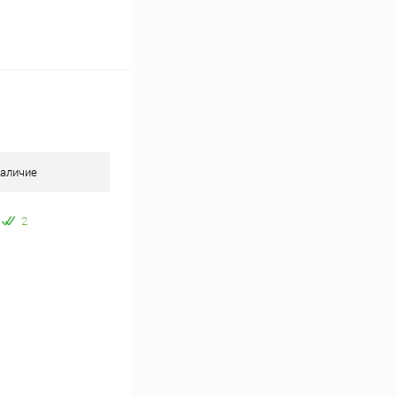
аличие
2