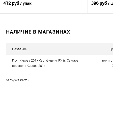
412 руб
396 руб
/ упак
/ 
В корзину
НАЛИЧИЕ В МАГАЗИНАХ
Купить в 1 клик
Сравнение
Купить в 1 кл
В избранное
В наличии
В избранно
Название
Г
Пр-т Кирова 201 - Карпфишинг РУ (г. Самара,
пн-пт с 
проспект Кирова 201)
загрузка карты...