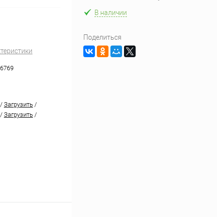
В наличии
Поделиться
ктеристики
6769
/
Загрузить
/
/
Загрузить
/