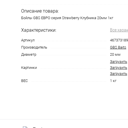
Описание товара:
Бойлы GBS ЕВРО серия Strawberry Клубника 20мм 1кг
Характеристики:
Все хара
Артикул
467373189
Производитель
GBS Baits
Диаметр
20 мм
Загрузить
Картинки
Загрузить
Загрузить
ВЕС
1 кг