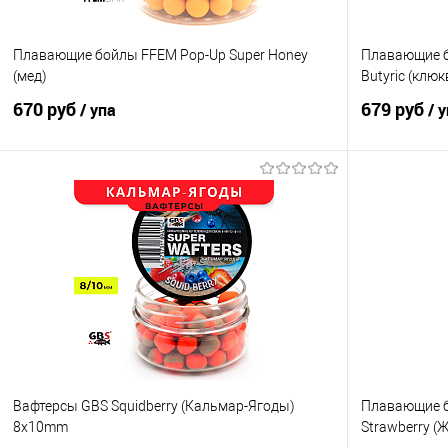
Плавающие бойлы FFEM Pop-Up Super Honey
Плавающие б
(мед)
Butyric (клю
670 руб
679 руб
/ упа
/ 
В корзину
Купить в 1 клик
Сравнение
Купить в 1 кл
В избранное
В наличии
В избранно
Диаметр бойлов
Диаметр бойл
12мм
14мм
10мм
Вафтерсы GBS Squidberry (Кальмар-Ягоды)
Плавающие бо
8x10mm
Strawberry (