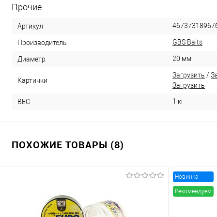
Прочие
46737318967
Артикул
GBS Baits
Производитель
20 мм
Диаметр
Загрузить
/
З
Картинки
Загрузить
1 кг
ВЕС
ПОХОЖИЕ ТОВАРЫ (8)
Новинка
Рекомендуем