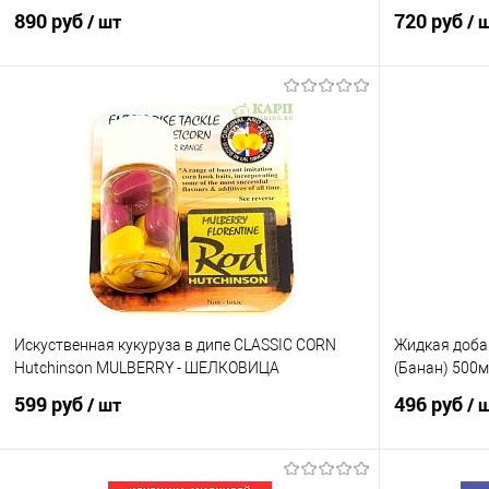
890 руб
720 руб
/ шт
/ 
В корзину
Купить в 1 клик
Сравнение
Купить в 1 кл
В избранное
В наличии
В избранно
Искуственная кукуруза в дипе CLASSIC CORN
Жидкая добав
Hutchinson MULBERRY - ШЕЛКОВИЦА
(Банан) 500
599 руб
496 руб
/ шт
/ 