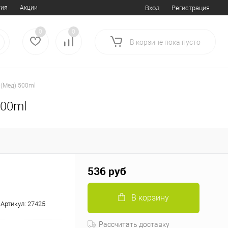
тия
Акции
Вход
Регистрация
0
0
В корзине
пока
пусто
 (Мед) 500ml
500ml
536 руб
В корзину
Артикул:
27425
Рассчитать доставку