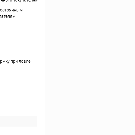
постоянным
пателям
рмку при ловле