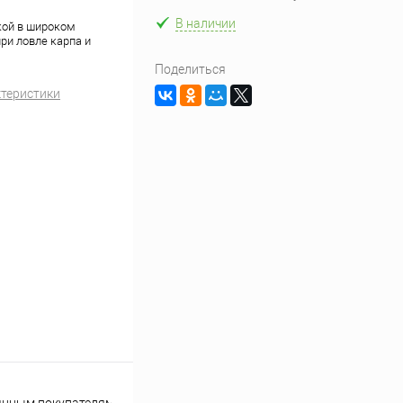
В наличии
кой в широком
ри ловле карпа и
Поделиться
ктеристики