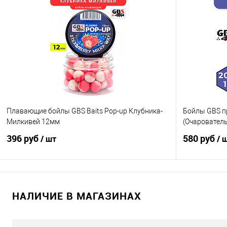
В корзину
Купить в 1 клик
Сравнение
Купить в 1 кл
В избранное
В наличии
В избранно
Плавающие бойлы GBS Baits Pop-up Клубника-
Бойлы GBS п
Милкивей 12мм
(Очарователь
396 руб
580 руб
/ шт
/ 
В корзину
НАЛИЧИЕ В МАГАЗИНАХ
Купить в 1 клик
Сравнение
Купить в 1 кл
В избранное
В наличии
В избранно