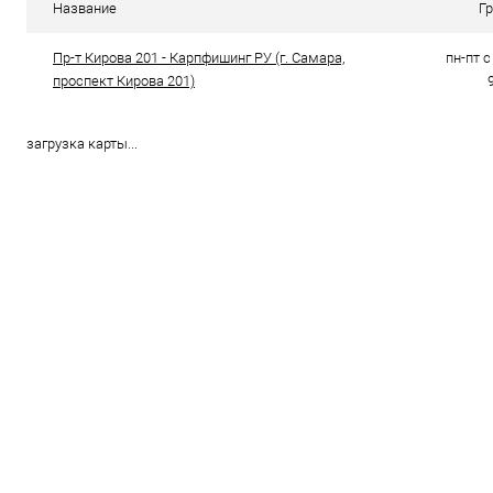
Название
Г
Пр-т Кирова 201 - Карпфишинг РУ (г. Самара,
пн-пт с 
проспект Кирова 201)
загрузка карты...