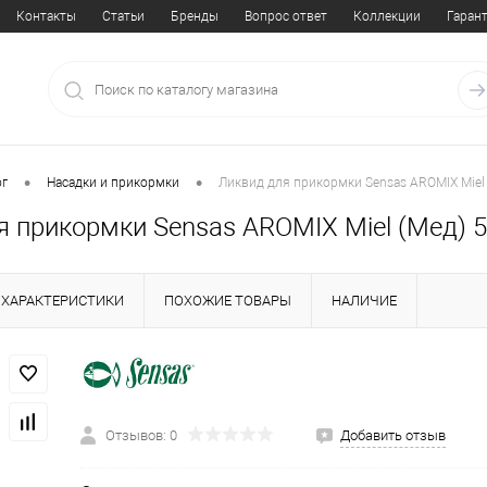
Контакты
Статьи
Бренды
Вопрос ответ
Коллекции
Гаран
•
•
ог
Насадки и прикормки
Ликвид для прикормки Sensas AROMIX Miel
я прикормки Sensas AROMIX Miel (Мед) 
ХАРАКТЕРИСТИКИ
ПОХОЖИЕ ТОВАРЫ
НАЛИЧИЕ
Отзывов: 0
Добавить отзыв