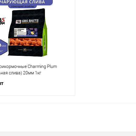
В корзину
В корз
ик
Сравнение
Купить в 1 клик
е
В наличии
В избранное
Диаметр бойлов
12мм
рикормочные Charming Plum
ная слива) 20мм 1кг
шт
В корзину
ик
Сравнение
е
В наличии