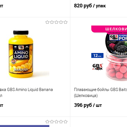
820 руб
шт
/ упак
В корзину
В корз
ик
Сравнение
Купить в 1 клик
е
В наличии
В избранное
ка GBS Amino Liquid Banana
Плавающие бойлы GBS Bait
мл
(Шелковица)
396 руб
шт
/ шт