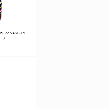
В наличии
liquide MANGO N
НГО
ину
Сравнение
В наличии