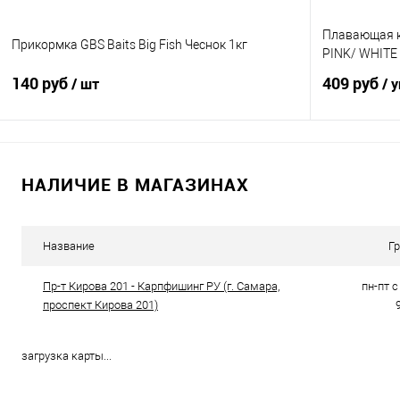
Плавающая к
Прикормка GBS Baits Big Fish Чеснок 1кг
PINK/ WHITE
140 руб
409 руб
/ шт
/ 
В корзину
НАЛИЧИЕ В МАГАЗИНАХ
Купить в 1 клик
Сравнение
Купить в 1 кл
В избранное
В наличии
В избранно
Название
Г
Пр-т Кирова 201 - Карпфишинг РУ (г. Самара,
пн-пт с 
проспект Кирова 201)
загрузка карты...