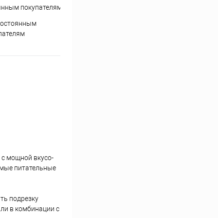
постоянным
пателям
 с мощной вкусо-
имые питательные
ть подрезку
ли в комбинации с