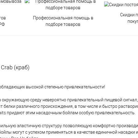
Скидки 
тов
Профессиональная помощь в
поку
РФ
подборе товаров
Crab (краб)
 обладающих высокой степенью привлекательности!
т в окружающую среду невероятно привлекательный пищевой сигнал,
ят белки различного происхождения, в том числе и быстро раствор
aits придают этим насадочным бойлам особую привлекательность.
равильную эластичную структуру позволяющую комфортно производи
ойлы могут с успехом применяться в качестве единичной насадки и