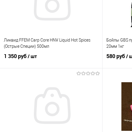
В избранное
В наличии
В избранно
Ликвид FFEM Carp Core HNV Liquid Hot Spices
Бойлы GBS п
(Острые Специи) 500мл
20мм 1кг
1 350 руб
580 руб
/ шт
/ 
В корзину
Купить в 1 клик
Сравнение
Купить в 1 кл
В избранное
В наличии
В избранно