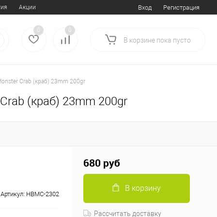
тия
Акции
Вход
Регистрация
0
0
В корзине
пока
пусто
Monster Crab (краб) 23mm 200gr
 Crab (краб) 23mm 200gr
680 руб
В корзину
Артикул:
HBMC-2302
Рассчитать доставку