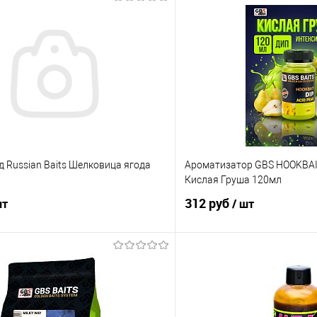
 Russian Baits Шелковица ягода
Ароматизатор GBS HOOKBAIT
Кислая Груша 120мл
312 руб
шт
/ шт
В корзину
В корз
ик
Сравнение
Купить в 1 клик