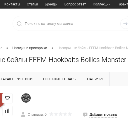
Контакты
Статьи
Бренды
Вопрос ответ
Коллекции
Гаран
•
•
ог
Насадки и прикормки
Насадочные бойлы FFEM Hookbaits Boilies 
 бойлы FFEM Hookbaits Boilies Monster
ХАРАКТЕРИСТИКИ
ПОХОЖИЕ ТОВАРЫ
НАЛИЧИЕ
Отзывов: 0
Добавить отзыв