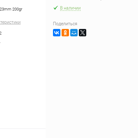
В наличии
) 23mm 200gr
ктеристики
Поделиться
2
s