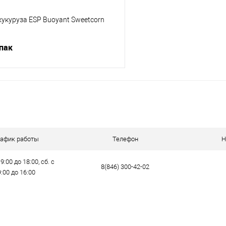
укуруза ESP Buoyant Sweetcorn
упак
В корзину
ик
Сравнение
е
В наличии
рафик работы
Телефон
Н
9:00 до 18:00, сб. с
8(846) 300-42-02
9:00 до 16:00