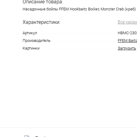
Описание товара:
Насадочные бойлы FFEM Hookbaits Boilies Monster Crab (краб
Характеристики:
Все хара
Артикул
HBMC-230
Производитель
FFEM Bait
Картинки
Загрузить