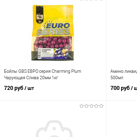
Бойлы GBS ЕВРО серия Charming Plum
Амино ликвид
Чарующая Слива 20мм 1кг
500мл
720 руб
700 руб
/ шт
/ 
В корзину
Купить в 1 клик
Сравнение
Купить в 1 кл