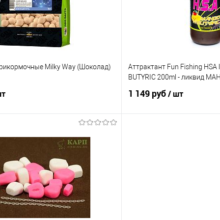
е
В наличии
В избранное
рикормочные Milky Way (Шоколад)
Аттрактант Fun Fishing HSA 
BUTYRIC 200ml - ликвид МА
1 149 руб
шт
/ шт
В корзину
В корз
ик
Сравнение
Купить в 1 клик
е
В наличии
В избранное