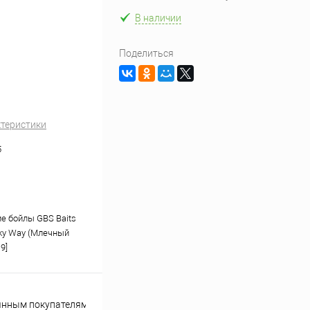
В наличии
Поделиться
ктеристики
5
 бойлы GBS Baits
lky Way (Млечный
9]