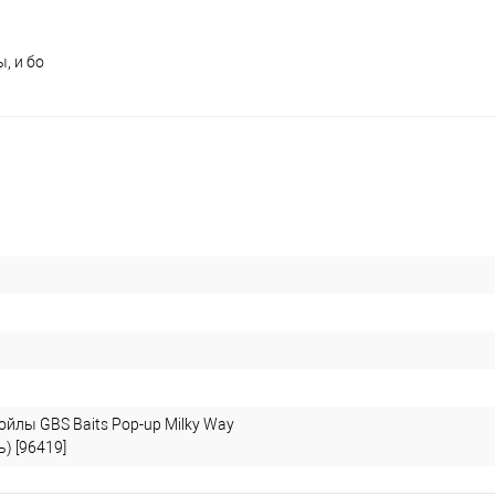
, и бо
йлы GBS Baits Pop-up Milky Way
) [96419]