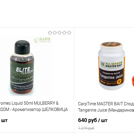
Aromes Liquid 50ml MULBERRY &
CarpTime MASTER BAIT Спод
SSOM - Ароматизатор ШЕЛКОВИЦА
Tangerine Juice (Мандарино
640 руб
/ шт
/ шт
1 279 руб