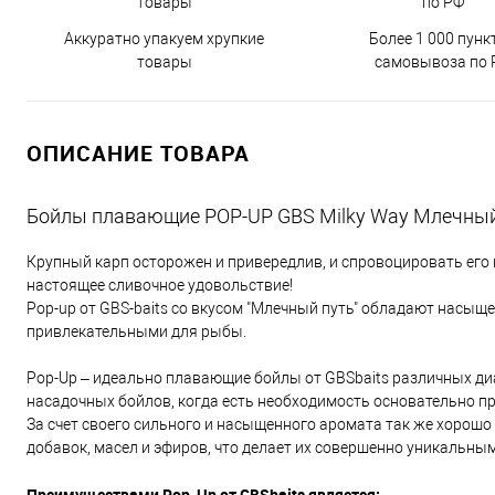
Аккуратно упакуем хрупкие
Более 1 000 пунк
товары
самовывоза по 
ОПИСАНИЕ ТОВАРА
Бойлы плавающие POP-UP GBS Milky Way Млечный
Крупный карп осторожен и привередлив, и спровоцировать его
настоящее сливочное удовольствие!
Pop-up от GBS-baits со вкусом "Млечный путь" обладают насыщ
привлекательными для рыбы.
Pop-Up – идеально плавающие бойлы от GBSbaits различных ди
насадочных бойлов, когда есть необходимость основательно п
За счет своего сильного и насыщенного аромата так же хорош
добавок, масел и эфиров, что делает их совершенно уникальным
Преимуществами Pop-Up от GBSbaits является: