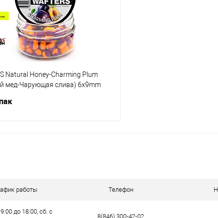
е
В наличии
В избранное
 Natural Honey-Charming Plum
й мед-Чарующая слива) 6x9mm
упак
В корзину
ик
Сравнение
е
В наличии
рафик работы
Телефон
Н
9:00 до 18:00, сб. с
8(846) 300-42-02