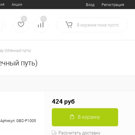
тия
Акции
Вход
Регистрация
0
0
В корзине
пока
пусто
ay (Млечный путь)
ечный путь)
424 руб
В корзину
Артикул:
GBS-P1005
Рассчитать доставку