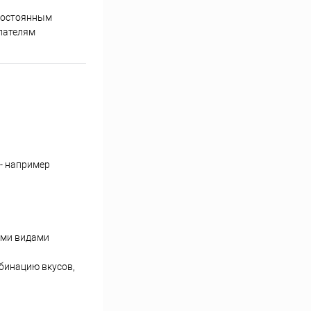
постоянным
пателям
- например
еми видами
бинацию вкусов,