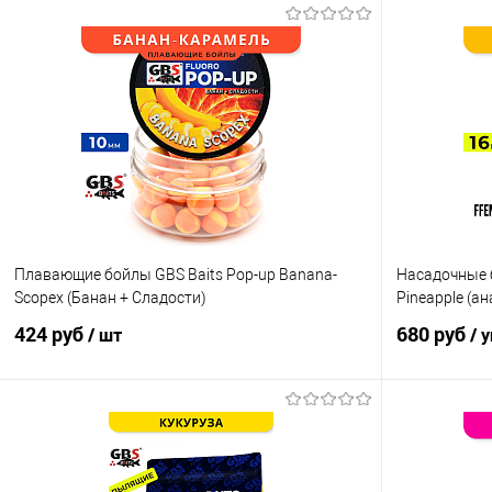
В корзину
Купить в 1 клик
Сравнение
Купить в 1 кл
В избранное
В наличии
В избранно
Плавающие бойлы GBS Baits Pop-up Banana-
Насадочные б
Scopex (Банан + Сладости)
Pineapple (а
424 руб
680 руб
/ шт
/ 
В корзину
Купить в 1 клик
Сравнение
Купить в 1 кл