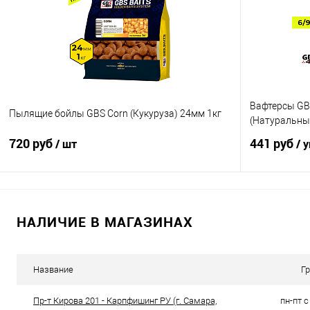
В избранное
В наличии
В избранно
Диаметр бойлов
10мм
12мм
Вафтерсы GBS
Пылящие бойлы GBS Corn (Кукуруза) 24мм 1кг
(Натуральны
720 руб
441 руб
/ шт
/ 
В корзину
НАЛИЧИЕ В МАГАЗИНАХ
Купить в 1 клик
Сравнение
Купить в 1 кл
В избранное
В наличии
В избранно
Название
Г
Пр-т Кирова 201 - Карпфишинг РУ (г. Самара,
пн-пт с 