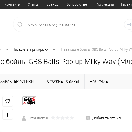
Контакты
Статьи
Бренды
Вопрос ответ
Коллекции
Гаран
•
•
ог
Насадки и прикормки
Плавающие бойлы GBS Baits Pop-up Milky W
 бойлы GBS Baits Pop-up Milky Way (Мл
ХАРАКТЕРИСТИКИ
ПОХОЖИЕ ТОВАРЫ
НАЛИЧИЕ
Отзывов: 0
Добавить отзыв