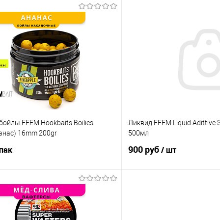
В корзину
В корз
ик
Сравнение
Купить в 1 клик
е
В наличии
В избранное
ойлы FFEM Hookbaits Boilies
Ликвид FFEM Liquid Adittive 
нанас) 16mm 200gr
500мл
900 руб
упак
/ шт
В корзину
В корз
ик
Сравнение
Купить в 1 клик