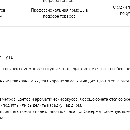
Скидки 
тов
Профессиональная помощь в
поку
РФ
подборе товаров
 путь
 на поклёвку можно зачастую лишь предложив ему что-то особенное
енным сливочным вкусом, хорошо заметны на дне и долго остаются
аметров, цветов и ароматических вкусов. Хорошо сочетаются со вс
риподнять или выделить насадку над дном.
о проявляют себя в виде одиночной насадки. Содержат сложную ком
и.