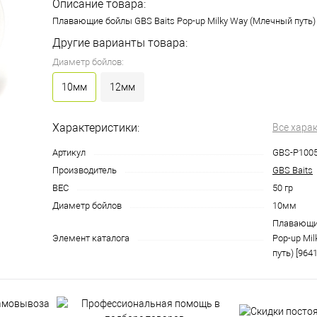
Описание товара:
Плавающие бойлы GBS Baits Pop-up Milky Way (Млечный путь)
Другие варианты товара:
Диаметр бойлов:
10мм
12мм
Характеристики:
Все хара
Артикул
GBS-P100
Производитель
GBS Baits
ВЕС
50 гр
Диаметр бойлов
10мм
Плавающие
Элемент каталога
Pop-up Mi
путь) [9641