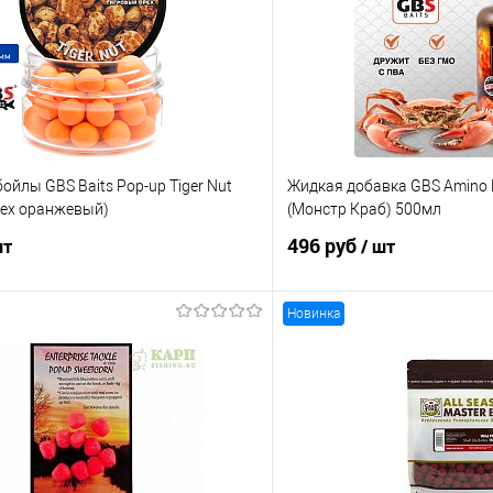
йлы GBS Baits Pop-up Tiger Nut
Жидкая добавка GBS Amino L
рех оранжевый)
(Монстр Краб) 500мл
496 руб
шт
/ шт
Новинка
В корзину
В корз
ик
Сравнение
Купить в 1 клик
е
В наличии
В избранное
ов