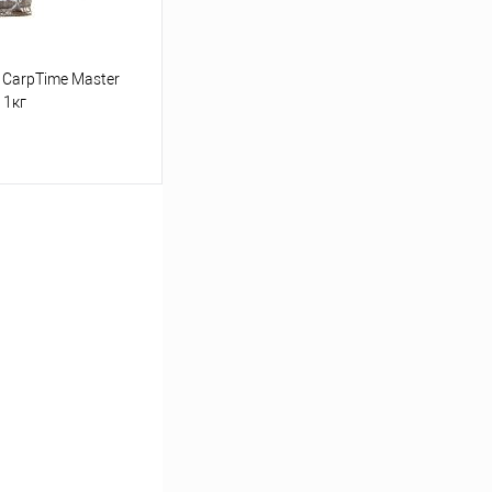
CarpTime Master
 1кг
ину
Сравнение
В наличии