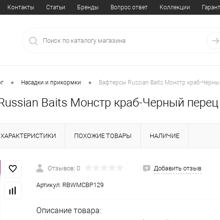
Контакты
Статьи
Бренды
Вопрос ответ
Коллекции
Гаран
•
•
ог
Насадки и прикормки
Вафтерсы Russian Baits Монстр краб-Черн
Russian Baits Монстр краб-Черный перец
ХАРАКТЕРИСТИКИ
ПОХОЖИЕ ТОВАРЫ
НАЛИЧИЕ
Отзывов: 0
Добавить отзыв
Артикул:
RBWMCBP129
Описание товара: