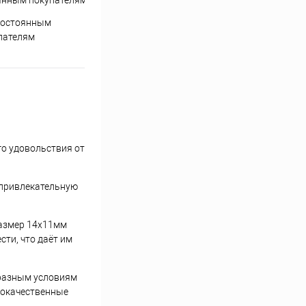
постоянным
пателям
о удовольствия от
 привлекательную
размер 14x11мм
ти, что даёт им
 разным условиям
кокачественные