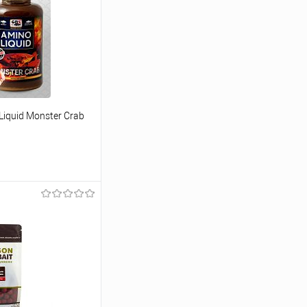
iquid Monster Crab
ину
Сравнение
В наличии