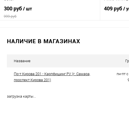
300 руб
409 руб
/ шт
/ 
999 руб
В корзину
НАЛИЧИЕ В МАГАЗИНАХ
Купить в 1 клик
Сравнение
Купить в 1 кл
В избранное
В наличии
В избранно
Название
Г
Пр-т Кирова 201 - Карпфишинг РУ (г. Самара,
пн-пт с 
проспект Кирова 201)
загрузка карты...