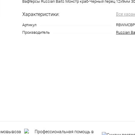
Вафтерсы Russian Baits Монстр краб-Черный перец 12х9мм 30
Характеристики:
Все хара
Артикул
RBWMCBP
Производитель
Russian Ba