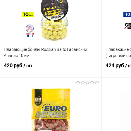
Плавающие бойлы Russian Baits Гавайский
Плавающие бо
Ананас 10мм
(Тигровый о
420 руб
424 руб
/ шт
/ 
В корзину
Купить в 1 клик
Сравнение
Купить в 1 кл
В избранное
В наличии
В избранно
Диаметр бойл