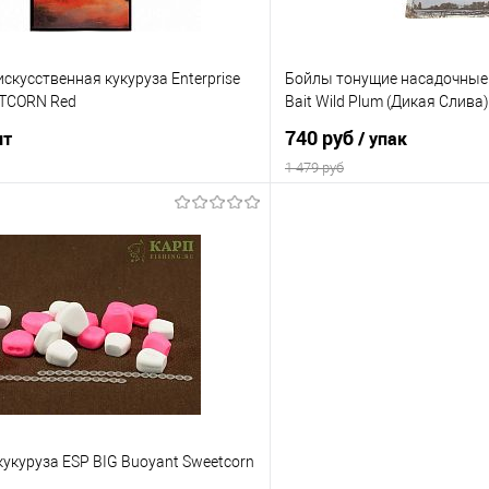
12мм
кусственная кукуруза Enterprise
Бойлы тонущие насадочные 
TCORN Red
Bait Wild Plum (Дикая Слива)
740 руб
шт
/ упак
1 479 руб
В корзину
В корз
ик
Сравнение
Купить в 1 клик
е
В наличии
В избранное
Диаметр бойлов
15мм
20мм
укуруза ESP BIG Buoyant Sweetcorn