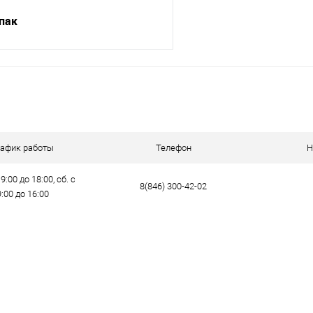
упак
В корзину
ик
Сравнение
е
В наличии
рафик работы
Телефон
Н
9:00 до 18:00, сб. с
8(846) 300-42-02
9:00 до 16:00