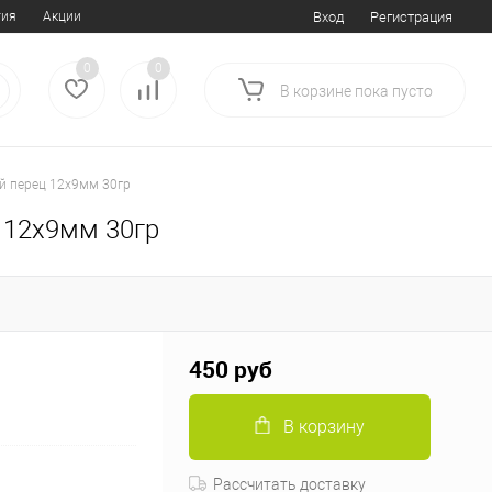
тия
Акции
Вход
Регистрация
0
0
В корзине
пока
пусто
ый перец 12х9мм 30гр
 12х9мм 30гр
450 руб
В корзину
Рассчитать доставку