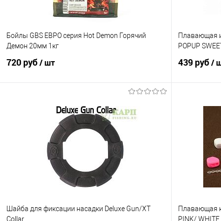
10мм
Бойлы GBS ЕВРО серия Hot Demon Горячий
Плавающая ис
Демон 20мм 1кг
POPUP SWEE
720 руб
439 руб
/ шт
/ 
В корзину
Купить в 1 клик
Сравнение
Купить в 1 кл
В избранное
В наличии
В избранно
Шайба для фиксации насадки Deluxe Gun/XT
Плавающая к
Collar
PINK/ WHITE