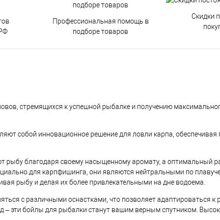
Скидки 
тов
Профессиональная помощь в
поку
РФ
подборе товаров
ловов, стремящихся к успешной рыбалке и получению максимальног
авляют собой инновационное решение для ловли карпа, обеспечивая
ают рыбу благодаря своему насыщенному аромату, а оптимальный 
циально для карпфишинга, они являются нейтральными по плавучес
ивая рыбу и делая их более привлекательными на дне водоема.
еняться с различными оснастками, что позволяет адаптироваться к
руд – эти бойлы для рыбалки станут вашим верным спутником. Высо