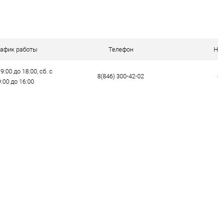
В корзину
ик
Сравнение
е
В наличии
рафик работы
Телефон
Н
ов
9:00 до 18:00, сб. с
12мм
8(846) 300-42-02
9:00 до 16:00