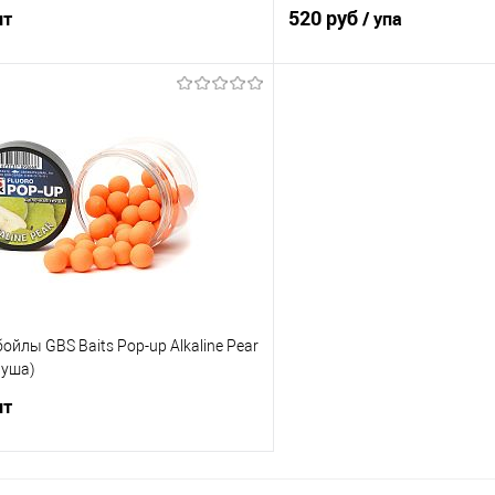
520 руб
шт
/ упа
В корзину
В корз
ик
Сравнение
Купить в 1 клик
е
В наличии
В избранное
Диаметр бойлов
16/20мм
йлы GBS Baits Pop-up Alkaline Pear
руша)
шт