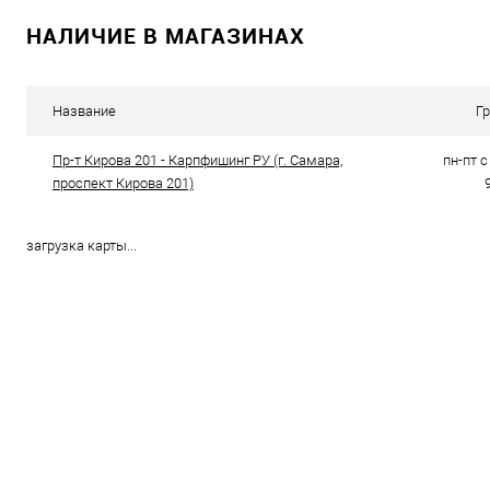
В корзину
НАЛИЧИЕ В МАГАЗИНАХ
Купить в 1 клик
Сравнение
Купить в 1 кл
В избранное
В наличии
В избранно
Название
Г
Диаметр бойл
Пр-т Кирова 201 - Карпфишинг РУ (г. Самара,
пн-пт с 
10мм
проспект Кирова 201)
загрузка карты...