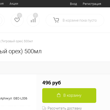
тия
Акции
Вход
Регистрация
0
0
В корзине
пока
пусто
t (Тигровый орех) 500мл
вый орех) 500мл
496 руб
В корзину
Артикул:
GBS-L006
Рассчитать доставку