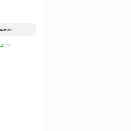
аличие
23