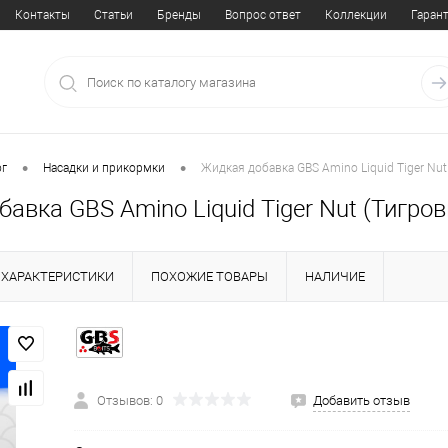
Контакты
Статьи
Бренды
Вопрос ответ
Коллекции
Гаран
•
•
ог
Насадки и прикормки
Жидкая добавка GBS Amino Liquid Tiger Nu
авка GBS Amino Liquid Tiger Nut (Тигро
ХАРАКТЕРИСТИКИ
ПОХОЖИЕ ТОВАРЫ
НАЛИЧИЕ
Отзывов: 0
Добавить отзыв