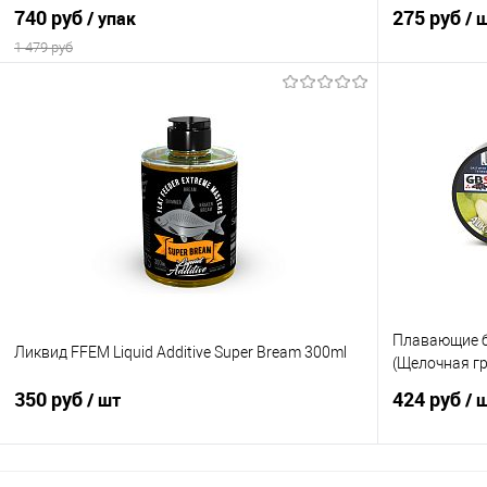
740 руб
275 руб
/ упак
/ 
1 479 руб
В корзину
Купить в 1 клик
Сравнение
Купить в 1 кл
В избранное
В наличии
В избранно
Диаметр бойлов
15мм
20мм
Плавающие бо
Ликвид FFEM Liquid Additive Super Bream 300ml
(Щелочная г
350 руб
424 руб
/ шт
/ 