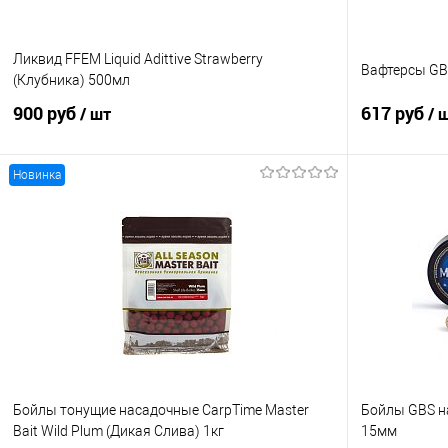
Ликвид FFEM Liquid Adittive Strawberry
Вафтерсы G
(Клубника) 500мл
900 руб
617 руб
/ шт
/ 
Новинка
В корзину
Купить в 1 клик
Сравнение
Купить в 1 кл
В избранное
В наличии
В избранно
Бойлы тонущие насадочные CarpTime Master
Бойлы GBS н
Bait Wild Plum (Дикая Слива) 1кг
15мм