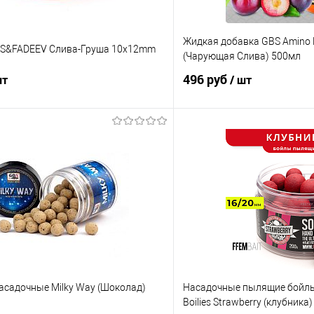
Жидкая добавка GBS Amino L
BS&FADEEV Слива-Груша 10х12mm
(Чарующая Слива) 500мл
496 руб
шт
/ шт
В корзину
В корз
ик
Сравнение
Купить в 1 клик
е
В наличии
В избранное
асадочные Milky Way (Шоколад)
Насадочные пылящие бойлы 
Boilies Strawberry (клубник