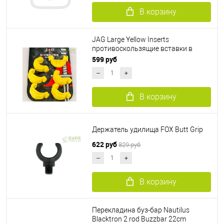
В корзину
JAG Large Yellow Inserts
противоскользящие вставки в
держатель удилища 6шт.
599 руб
В корзину
Держатель удилища FOX Butt Grip
622 руб
829 руб
В корзину
Перекладина буз-бар Nautilus
Blacktron 2 rod Buzzbar 22cm