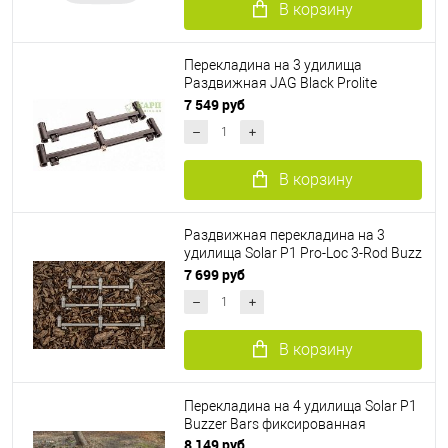
В корзину
Перекладина на 3 удилища
Раздвижная JAG Black Prolite
Buzzbar Adjustable
7 549 руб
В корзину
Раздвижная перекладина на 3
удилища Solar P1 Pro-Loc 3-Rod Buzz
Bar
7 699 руб
В корзину
Перекладина на 4 удилища Solar P1
Buzzer Bars фиксированная
8 149 руб