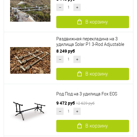
В корзину
Раздвижная перекладина на 3
удилища Solar P1 3-Rod Adjustable
Buzzer Bar
8 249 руб
В корзину
Род Под на 3 удилища Fox EOS
9 472 руб
12 629 руб
В корзину