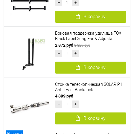
В корзину
Боковая поддержка удилища FOX
Black Label Snag Ear & Adjusta
Hockey Stick
2 872 руб
3 829 руб
В корзину
Стойка телескопическая SOLAR P1
Anti-Twist Bankstick
4 899 руб
В корзину
Новинка