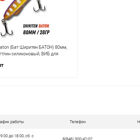
е
В наличии
В избранное
 Baton (Бат Ширитен БАТОН) 80мм,
аттлин силиконовый, ВИБ для
шт
В корзину
ик
Сравнение
е
В наличии
рафик работы
Телефон
Н
9:00 до 18:00, сб. с
8(846) 300-42-02