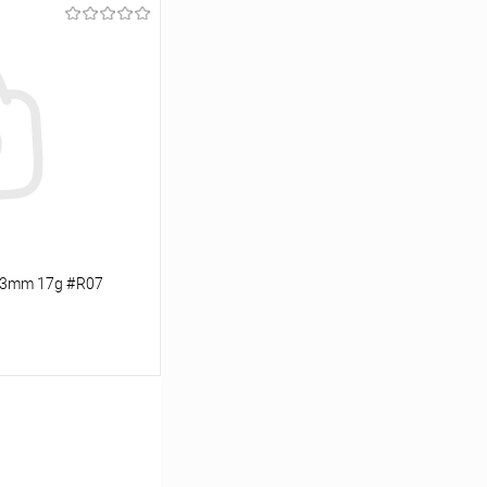
ину
Сравнение
В наличии
 73mm 17g #R07
ину
Сравнение