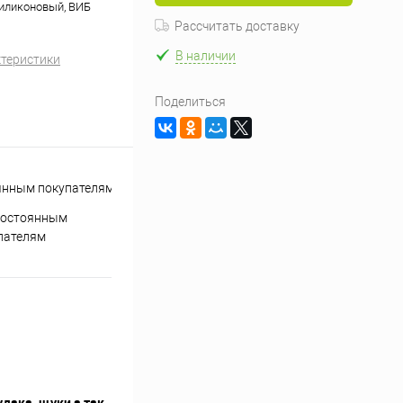
 силиконовый, ВИБ
Рассчитать доставку
В наличии
ктеристики
Поделиться
постоянным
пателям
удака, щуки а так