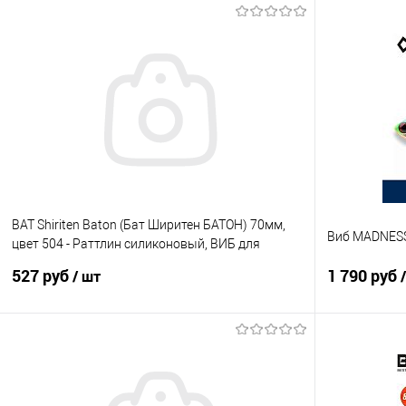
В корзину
Купить в 1 клик
Сравнение
Купить в 1 кл
В избранное
В наличии
В избранно
BAT Shiriten Baton (Бат Ширитен БАТОН) 70мм,
Виб MADNESS 
цвет 504 - Раттлин силиконовый, ВИБ для
рыбалки
527 руб
1 790 руб
/ шт
В корзину
Купить в 1 клик
Сравнение
Купить в 1 кл