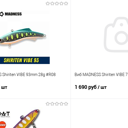
В корзину
В корз
ик
Сравнение
Купить в 1 клик
е
В наличии
В избранное
Shiriten VIBE 93mm 28g #R08
Виб MADNESS Shiriten VIBE
1 690 руб
/ шт
/ шт
В корзину
В корз
ик
Сравнение
Купить в 1 клик