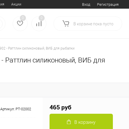
тия
Акции
Вход
Регистрация
0
0
В корзине
пока
пусто
т 902 - Раттлин силиконовый, ВИБ для рыбалки
2 - Раттлин силиконовый, ВИБ для
465 руб
Артикул:
PT-02002
В корзину