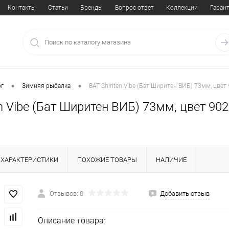
Контакты
Статьи
Бренды
Вопрос ответ
Коллекции
Гаран
•
•
ог
Зимняя рыбалка
BAT Shiriten Vibe (Бат Ширитен ВИБ) 73мм, цве
en Vibe (Бат Ширитен ВИБ) 73мм, цвет 90
ХАРАКТЕРИСТИКИ
ПОХОЖИЕ ТОВАРЫ
НАЛИЧИЕ
Отзывов: 0
Добавить отзыв
Описание товара: