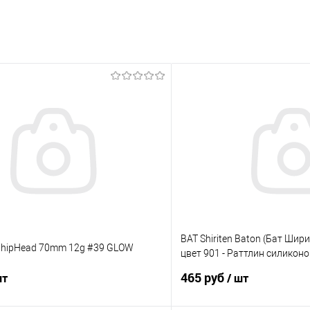
BAT Shiriten Baton (Бат Шир
hipHead 70mm 12g #39 GLOW
цвет 901 - Раттлин силикон
рыбалки
465 руб
шт
/ шт