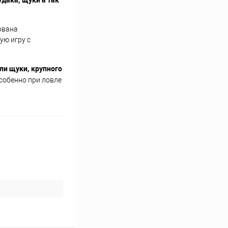
зована
ую игру с
ли щуки, крупного
особенно при ловле