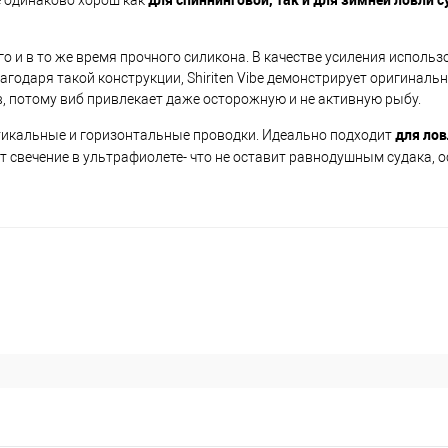
be одинаково хорош как
го и в то же время прочного силикона. В качестве усиления исполь
агодаря такой конструкции, Shiriten Vibe демонстрирует оригинальн
, потому виб привлекает даже осторожную и не активную рыбу.
для лов
ртикальные и горизонтальные проводки. Идеально подходит
т свечение в ультрафиолете- что не оставит равнодушным судака, 