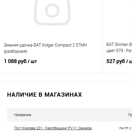
В избранное
В наличии
В избранно
BAT Shiriten
Зимняя удочка BAT Volgar Compact 2 57MH
цвет 979 - Р
(разборная)
рыбалки
1 088 руб
527 руб
/ шт
/ 
В корзину
НАЛИЧИЕ В МАГАЗИНАХ
Купить в 1 клик
Сравнение
Купить в 1 кл
В избранное
В наличии
В избранно
Название
Г
Пр-т Кирова 201 - Карпфишинг РУ (г. Самара,
пн-пт с 