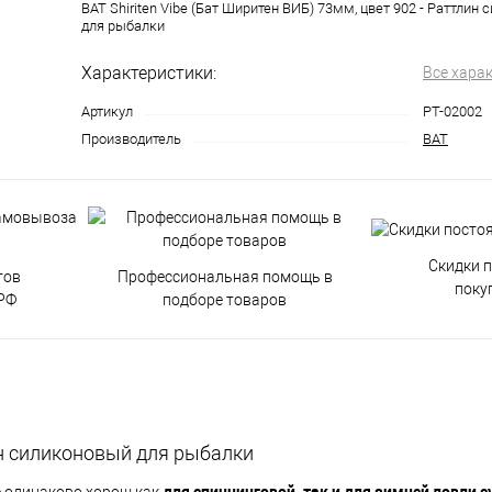
BAT Shiriten Vibe (Бат Ширитен ВИБ) 73мм, цвет 902 - Раттлин
для рыбалки
Характеристики:
Все хара
Артикул
PT-02002
Производитель
BAT
Скидки 
тов
Профессиональная помощь в
поку
РФ
подборе товаров
лин силиконовый для рыбалки
для спиннинговой, так и для зимней ловли с