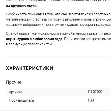
Shiriten Vibe - бесшумная приманка от компании BAT. Shiriten Vi
же крупного окуня.
Особенность приманки в том, что она изготовлена из эластично
металлическая пластина, которая выполняет и роль огрузки. Бл
мощными вибрациями, при этом не издавая посторонних звуков
С такой приманкой можно ловить зимой и летом, применяя ве
окуня, судака в любое время года.
Практически все цвета имею
в пасмурную погоду или тем
ХАРАКТЕРИСТИКИ
Прочие
PT-02002
Артикул
BAT
Производитель