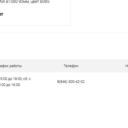
NA BT080 90мм, цвет B085
шт
В корзину
ик
Сравнение
е
В наличии
рафик работы
Телефон
Н
9:00 до 18:00, сб. с
8(846) 300-42-02
9:00 до 16:00