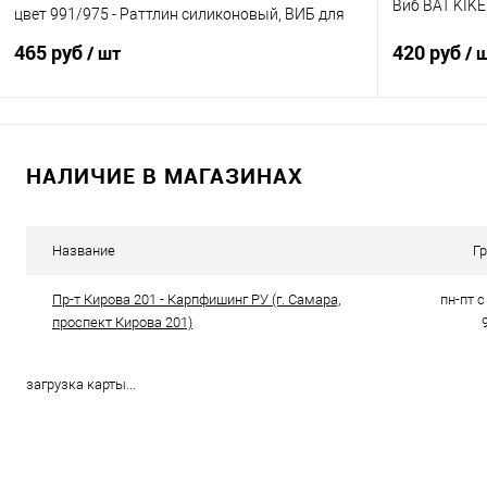
Виб BAT KIKE
цвет 991/975 - Раттлин силиконовый, ВИБ для
рыбалки
465 руб
420 руб
/ шт
/ 
В корзину
НАЛИЧИЕ В МАГАЗИНАХ
Купить в 1 клик
Сравнение
Купить в 1 кл
В избранное
В наличии
В избранно
Название
Г
Пр-т Кирова 201 - Карпфишинг РУ (г. Самара,
пн-пт с 
проспект Кирова 201)
загрузка карты...