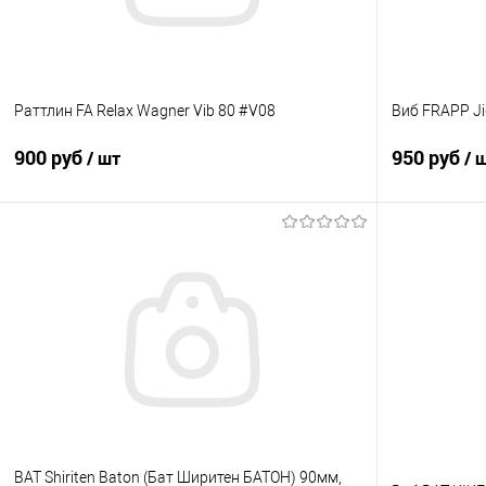
Раттлин FA Relax Wagner Vib 80 #V08
Виб FRAPP Ji
900 руб
950 руб
/ шт
/ 
В корзину
Купить в 1 клик
Сравнение
Купить в 1 кл
В избранное
В наличии
В избранно
BAT Shiriten Baton (Бат Ширитен БАТОН) 90мм,