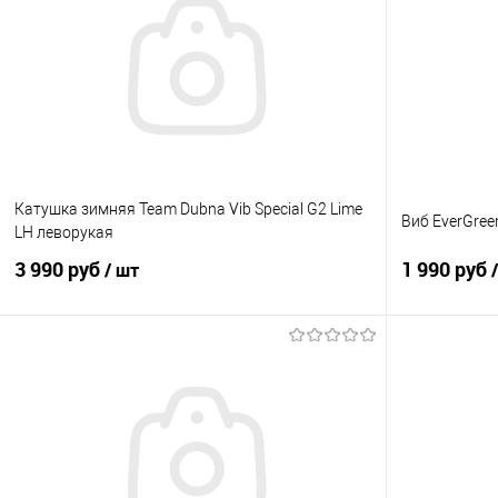
Катушка зимняя Team Dubna Vib Special G2 Lime
Виб EverGre
LH леворукая
3 990 руб
1 990 руб
/ шт
В корзину
Купить в 1 клик
Сравнение
Купить в 1 кл
В избранное
В наличии
В избранно