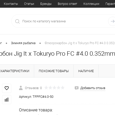
Контакты
Статьи
Бренды
Вопрос ответ
Коллекции
Гаран
•
•
ог
Зимняя рыбалка
Флюорокарбон Jig It x Tokuryo Pro FC #4.0 0.35
он Jig It x Tokuryo Pro FC #4.0 0.352mm
ХАРАКТЕРИСТИКИ
ПОХОЖИЕ ТОВАРЫ
НАЛИЧИЕ
Отзывов: 0
Добавить отзыв
Артикул:
TFPFC#4.0-50
Описание товара: