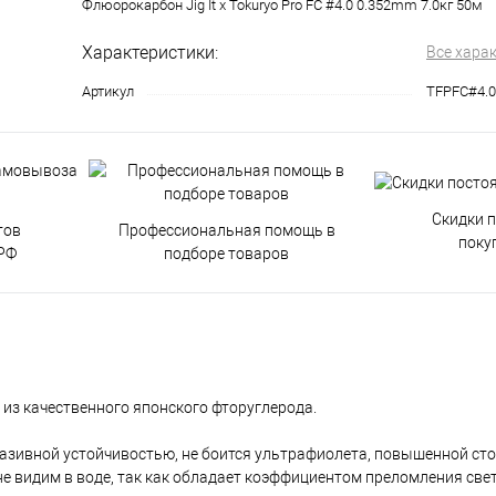
Флюорокарбон Jig It x Tokuryo Pro FC #4.0 0.352mm 7.0кг 50м
Характеристики:
Все хара
Артикул
TFPFC#4.0
Скидки 
тов
Профессиональная помощь в
поку
РФ
подборе товаров
я из качественного японского фторуглерода.
бразивной устойчивостью, не боится ультрафиолета, повышенной ст
е видим в воде, так как обладает коэффициентом преломления свет