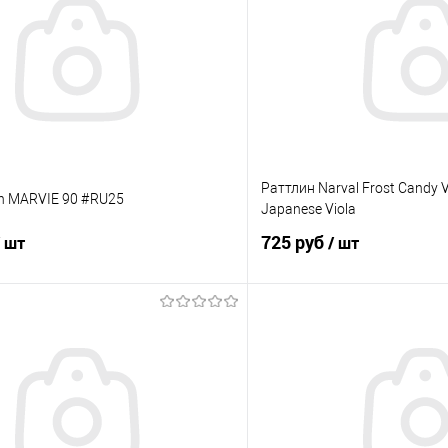
Раттлин Narval Frost Candy 
en MARVIE 90 #RU25
Japanese Viola
725 руб
/ шт
/ шт
В корзину
В корз
ик
Сравнение
Купить в 1 клик
е
В наличии
В избранное