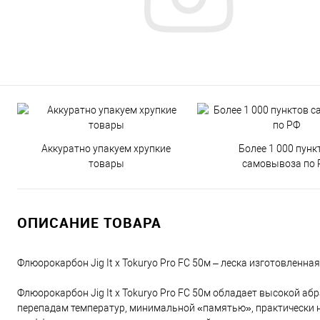
Аккуратно упакуем хрупкие
Более 1 000 пунк
товары
самовывоза по 
ОПИСАНИЕ ТОВАРА
Флюорокарбон Jig It x Tokuryo Pro FC 50м – леска изготовленна
Флюорокарбон Jig It x Tokuryo Pro FC 50м обладает высокой а
перепадам температур, минимальной «памятью», практически н