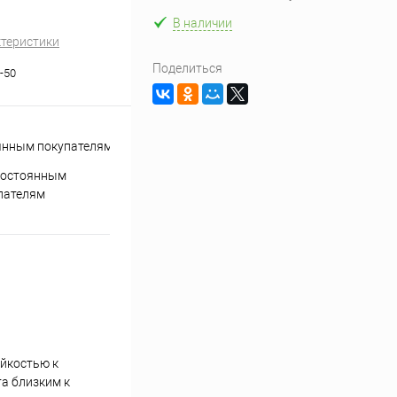
В наличии
ктеристики
Поделиться
-50
постоянным
пателям
ойкостью к
а близким к