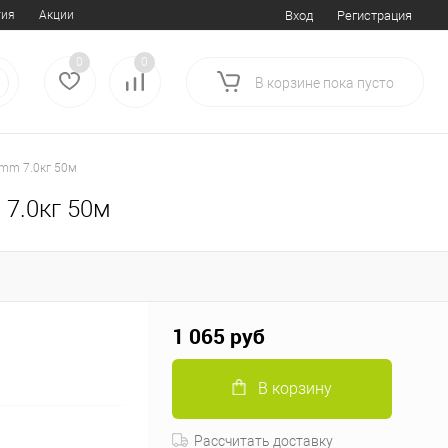
тия
Акции
Вход
Регистрация
0
0
В корзине
пока
пусто
2mm 7.0кг 50м
 7.0кг 50м
1 065 руб
В корзину
Рассчитать доставку