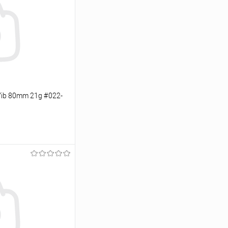
Vib 80mm 21g #022-
ину
Сравнение
В наличии