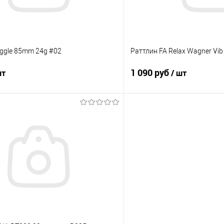
ggle 85mm 24g #02
Раттлин FA Relax Wagner Vib
1 090 руб
шт
/ шт
В корзину
В корз
ик
Сравнение
Купить в 1 клик
е
В наличии
В избранное