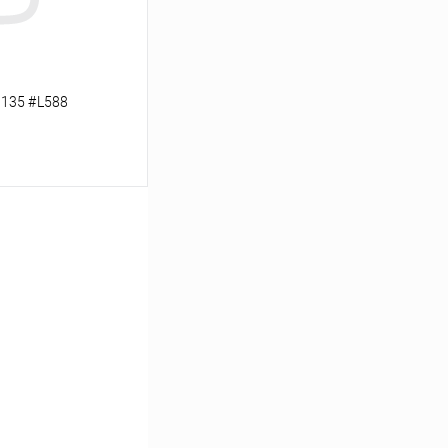
 135 #L588
ину
Сравнение
В наличии