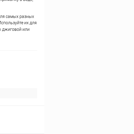
для самых разных
Используйте их для
ы джиговой или