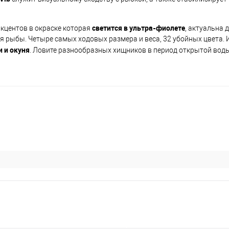
светится в ультра-фиолете
акцентов в окраске которая
, актуальна 
я рыбы. Четыре самых ходовых размера и веса, 32 убойных цвета. 
 и окуня
. Ловите разнообразных хищников в период открытой вод