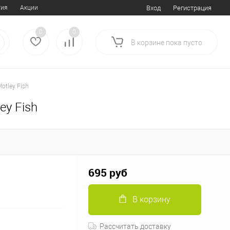
тия
Акции
Вход
Регистрация
0
0
В корзине
пока
пусто
otley Fish
ey Fish
695 руб
В корзину
Рассчитать доставку