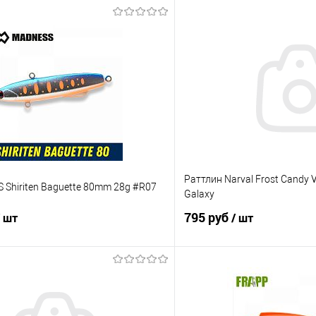
Раттлин Narval Frost Candy 
Shiriten Baguette 80mm 28g #R07
Galaxy
795 руб
/ шт
/ шт
В корзину
В корз
ик
Сравнение
Купить в 1 клик