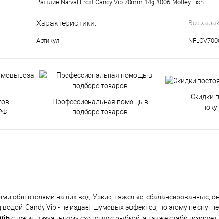
Раттлин Narval Frost Candy Vib 70mm 14g #006-Motley Fish
Характеристики:
Все хара
Артикул
NFLCV700
Скидки 
тов
Профессиональная помощь в
поку
РФ
подборе товаров
ими обитателями наших вод. Узкие, тяжелые, сбалансированные, он
одой. Candy Vib - не издает шумовых эффектов, по этому не спугн
 Vib
служит визуальному сходству с рыбкой, а также стабилизирует 