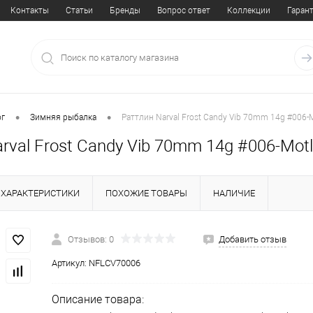
Контакты
Статьи
Бренды
Вопрос ответ
Коллекции
Гаран
•
•
ог
Зимняя рыбалка
Раттлин Narval Frost Candy Vib 70mm 14g #006-M
rval Frost Candy Vib 70mm 14g #006-Motl
ХАРАКТЕРИСТИКИ
ПОХОЖИЕ ТОВАРЫ
НАЛИЧИЕ
Отзывов: 0
Добавить отзыв
Артикул:
NFLCV70006
Описание товара: