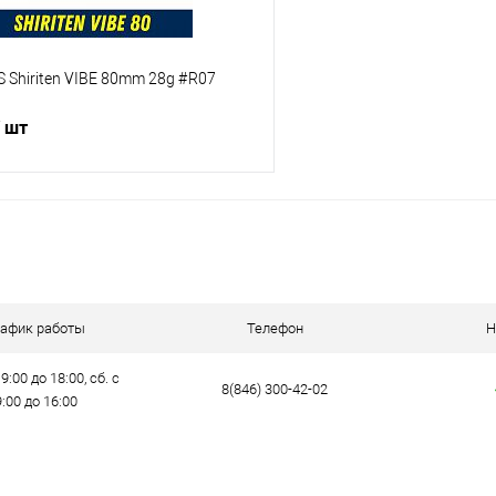
Shiriten VIBE 80mm 28g #R07
/ шт
В корзину
ик
Сравнение
е
В наличии
рафик работы
Телефон
Н
9:00 до 18:00, сб. с
8(846) 300-42-02
9:00 до 16:00