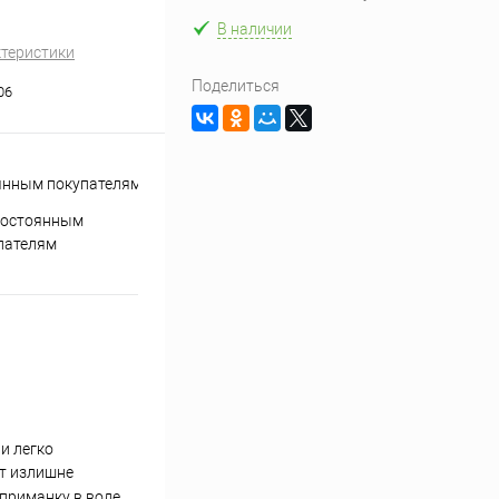
В наличии
ктеристики
Поделиться
06
постоянным
пателям
и легко
ет излишне
приманку в воде,