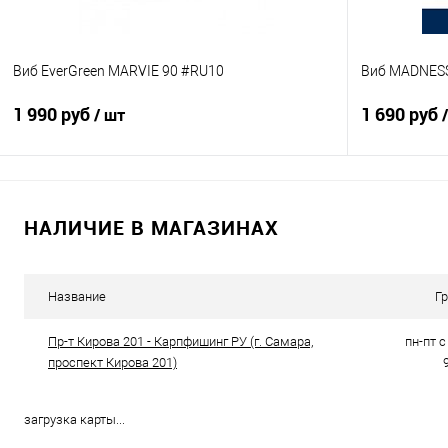
Виб EverGreen MARVIE 90 #RU10
Виб MADNESS 
1 990 руб
1 690 руб
/ шт
В корзину
НАЛИЧИЕ В МАГАЗИНАХ
Купить в 1 клик
Сравнение
Купить в 1 кл
В избранное
В наличии
В избранно
Название
Г
Пр-т Кирова 201 - Карпфишинг РУ (г. Самара,
пн-пт с 
проспект Кирова 201)
загрузка карты...