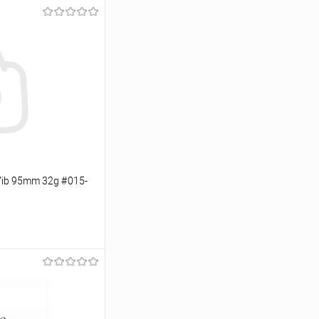
Vib 95mm 32g #015-
ину
Сравнение