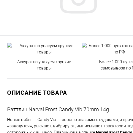
Аккуратно упакуем хрупкие
Более 1 000 пунк
товары
самовывоза по 
ОПИСАНИЕ ТОВАРА
Раттлин Narval Frost Candy Vib 70mm 14g
Новые вибы — Candy Vib — хорошо знакомы с судаками, и проч
«заводятся», рыскают, вибрируют, выписывают траектории под в
Narval Frost Candy
осторожных хищников. Плавничок на спинке