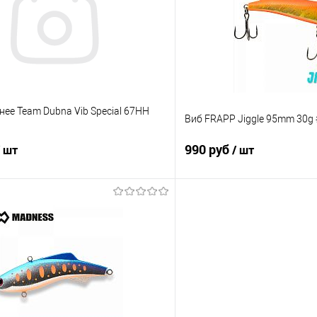
е
В наличии
В избранное
ее Team Dubna Vib Special 67HH
Виб FRAPP Jiggle 95mm 30g
990 руб
/ шт
/ шт
В корзину
В корз
ик
Сравнение
Купить в 1 клик
е
В наличии
В избранное