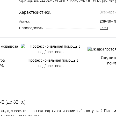
Удилище зимнее Zetrix GLACIER Shorty ZGR-58H GEN2 (до 32гр.)
Характеристики:
Все хара
Артикул
ZGR-58H 
Производитель
Zetrix
Скидки 
тов
Профессиональная помощь в
поку
РФ
подборе товаров
2 (до 32гр.)
о льда, спроектированная под вываживание рыбы катушкой. Пять м