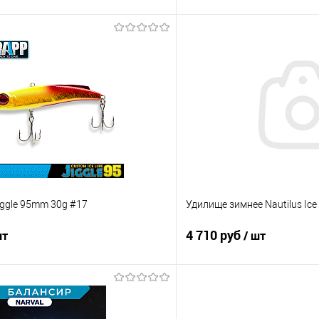
В корзину
В корз
ик
Сравнение
Купить в 1 клик
е
В наличии
В избранное
ggle 95mm 30g #17
Удилище зимнее Nautilus Ice
4 710 руб
шт
/ шт
В корзину
В корз