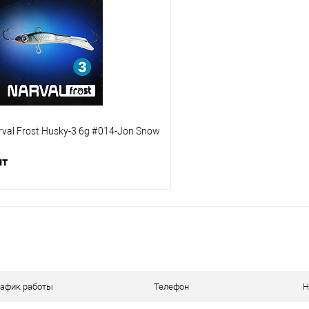
ик
Сравнение
Купить в 1 клик
е
В наличии
В избранное
val Frost Husky-3 6g #014-Jon Snow
шт
В корзину
ик
Сравнение
е
В наличии
рафик работы
Телефон
Н