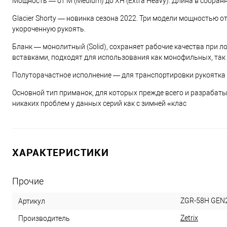
Мощность — от M (Medium) до XH (Extra Heavy). Длина в собранн
Glacier Shorty — новинка сезона 2022. Три модели мощностью о
укороченную рукоять.
Бланк — монолитный (Solid), сохраняет рабочие качества при л
вставками, подходят для использования как монофильных, так 
Полуторачастное исполнение — для транспортировки рукоятка 
Основной тип приманок, для которых прежде всего и разрабатыва
никаких проблем у данных серий как с зимней «клас
ХАРАКТЕРИСТИКИ
Прочие
ZGR-58H GEN
Артикул
Zetrix
Производитель