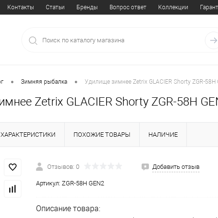
Контакты
Статьи
Бренды
Вопрос ответ
Коллекции
Гаран
•
•
ог
Зимняя рыбалка
Удилище зимнее Zetrix GLACIER Shorty ZGR-58H 
мнее Zetrix GLACIER Shorty ZGR-58H GEN
ХАРАКТЕРИСТИКИ
ПОХОЖИЕ ТОВАРЫ
НАЛИЧИЕ
Отзывов: 0
Добавить отзыв
Артикул:
ZGR-58H GEN2
Описание товара: