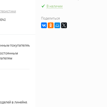
В наличии
ктеристики
Поделиться
GEN2
постоянным
пателям
оделей в линейке.