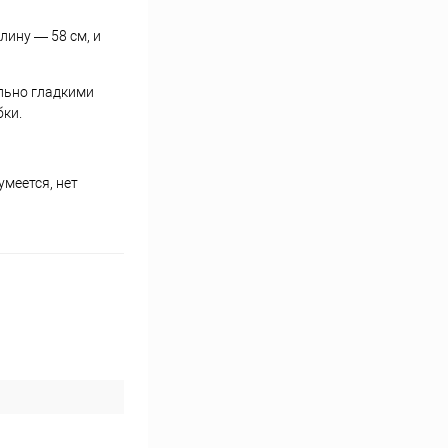
лину — 58 см, и
ально гладкими
бки.
умеется, нет