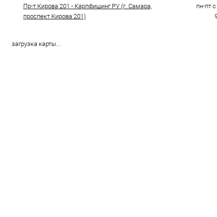
Пр-т Кирова 201 - Карпфишинг РУ (г. Самара,
пн-пт с 
проспект Кирова 201)
загрузка карты...