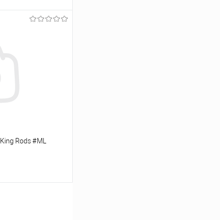
ину
Сравнение
В наличии
 King Rods #ML
ину