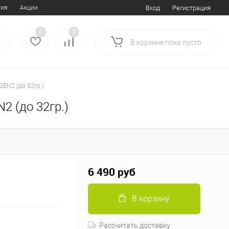
тия
Акции
Вход
Регистрация
0
0
В корзине
пока
пусто
GEN2 (до 32гр.)
2 (до 32гр.)
6 490 руб
В корзину
Рассчитать доставку