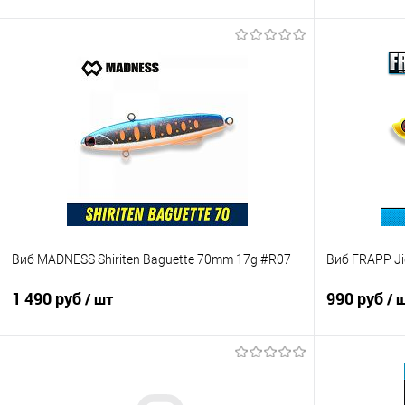
В корзину
Купить в 1 клик
Сравнение
Купить в 1 кл
В избранное
В наличии
В избранно
Виб MADNESS Shiriten Baguette 70mm 17g #R07
Виб FRAPP Ji
1 490 руб
990 руб
/ шт
/ 
В корзину