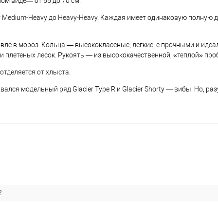
ом виде— от 65 до 70 см.
т Medium-Heavy до Heavy-Heavy. Каждая имеет одинаковую полную д
овле в мороз. Кольца — высококлассные, легкие, с прочными и иде
и плетеных лесок. Рукоять — из высококачественной, «теплой» про
отделяется от хлыста.
лся модельный ряд Glacier Type R и Glacier Shorty — вибы. Но, раз
2