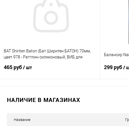
Купить в 1 клик
Сравнение
Купить в 1 кл
В избранное
В наличии
В избранно
BAT Shiriten Baton (Бат Ширитен БАТОН) 70мм,
Балансир Nar
цвет 978 - Раттлин силиконовый, ВИБ для
рыбалки
465 руб
299 руб
/ шт
/ 
В корзину
НАЛИЧИЕ В МАГАЗИНАХ
Купить в 1 клик
Сравнение
Купить в 1 кл
В избранное
В наличии
В избранно
Название
Г