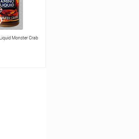
iquid Monster Crab
ину
Сравнение
В наличии