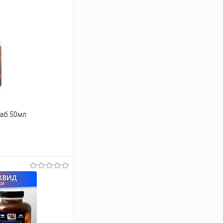
раб 50мл
ину
Сравнение
В наличии