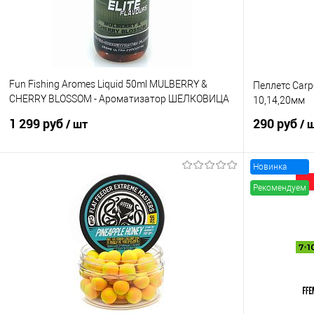
Диаметр бойл
15мм
Fun Fishing Aromes Liquid 50ml MULBERRY &
Пеллетс Car
CHERRY BLOSSOM - Ароматизатор ШЕЛКОВИЦА
10,14,20мм
и ВИШНЯ
1 299 руб
290 руб
/ шт
/ 
Новинка
В корзину
Рекомендуем
Купить в 1 клик
Сравнение
Купить в 1 кл
В избранное
В наличии
В избранно