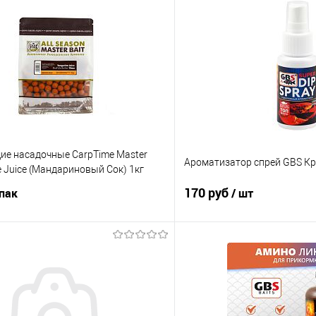
ие насадочные CarpTime Master
Ароматизатор спрей GBS К
ne Juice (Мандариновый Сок) 1кг
170 руб
упак
/ шт
В корзину
В корз
ик
Сравнение
Купить в 1 клик
е
В наличии
В избранное