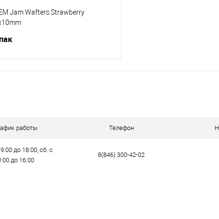
M Jam Wafters Strawberry
7x10mm
упак
В корзину
ик
Сравнение
е
В наличии
рафик работы
Телефон
Н
9:00 до 18:00, сб. с
8(846) 300-42-02
9:00 до 16:00