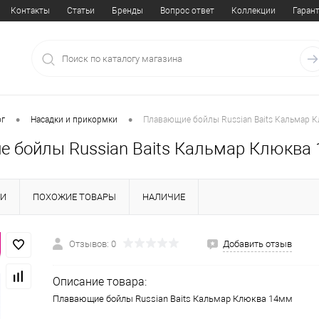
Контакты
Статьи
Бренды
Вопрос ответ
Коллекции
Гаран
•
•
ог
Насадки и прикормки
Плавающие бойлы Russian Baits Кальмар 
 бойлы Russian Baits Кальмар Клюква
КИ
ПОХОЖИЕ ТОВАРЫ
НАЛИЧИЕ
Отзывов: 0
Добавить отзыв
Описание товара:
Плавающие бойлы Russian Baits Кальмар Клюква 14мм