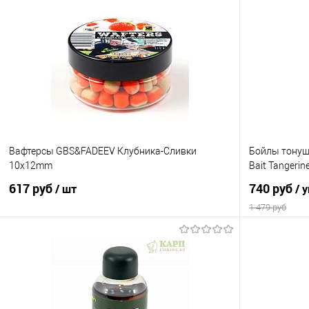
Вафтерсы GBS&FADEEV Клубника-Сливки
Бойлы тонущ
10х12mm
Bait Tangeri
617 руб
740 руб
/ шт
/ 
1 479 руб
В корзину
Купить в 1 клик
Сравнение
Купить в 1 кл
В избранное
В наличии
В избранно