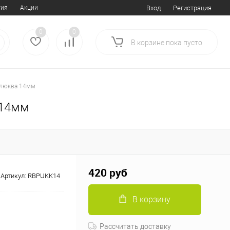
тия
Акции
Вход
Регистрация
0
0
В корзине
пока
пусто
Клюква 14мм
 14мм
420 руб
Артикул:
RBPUKK14
В корзину
Рассчитать доставку