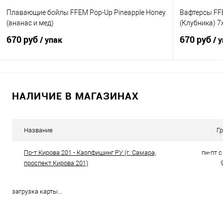
Плавающие бойлы FFEM Pop-Up Pineapple Honey
Вафтерсы FFE
(ананас и мед)
(Клубника) 
670 руб
670 руб
/ упак
/ 
В корзину
НАЛИЧИЕ В МАГАЗИНАХ
Купить в 1 клик
Сравнение
Купить в 1 кл
В избранное
В наличии
В избранно
Название
Г
Диаметр бойлов
Пр-т Кирова 201 - Карпфишинг РУ (г. Самара,
пн-пт с 
12мм
проспект Кирова 201)
загрузка карты...