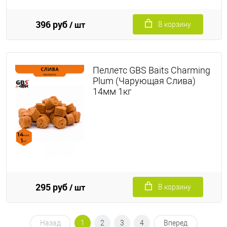
396 руб
/ шт
В корзину
Пеллетс GBS Baits Charming
Plum (Чарующая Слива)
14мм 1кг
295 руб
/ шт
В корзину
Назад
1
2
3
4
Вперед