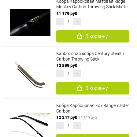
Кобра Карбоновая Матовая Ridge
Monkey Carbon Throwing Stick Matte
Edition
11 179 руб
В корзину
Карбоновая кобра Century Stealth
Carbon Throwing Stick
13 899 руб
В корзину
Кобра Карбоновая Fox Rangemaster
Carbon
12 247 руб
16 329 руб