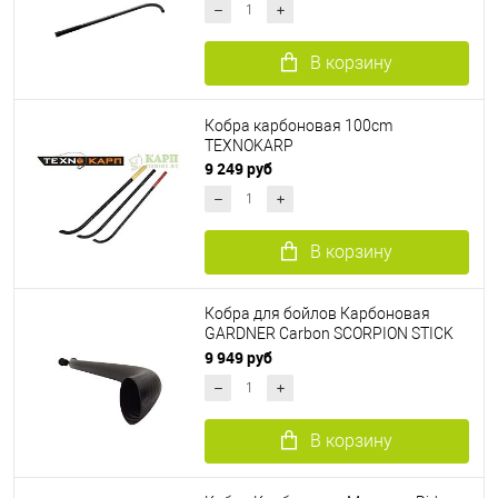
В корзину
Кобра карбоновая 100cm
TEXNOKARP
9 249 руб
В корзину
Кобра для бойлов Карбоновая
GARDNER Carbon SCORPION STICK
22mm
9 949 руб
В корзину