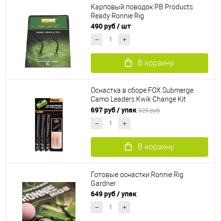
Карповый поводок PB Products
Ready Ronnie Rig
490 руб
/ шт
В корзину
Оснастка в сборе FOX Submerge
Camo Leaders Kwik Change Kit
EDGES
697 руб
/ упак
929 руб
В корзину
Готовые оснастки Ronnie Rig
Gardner
649 руб
/ упак