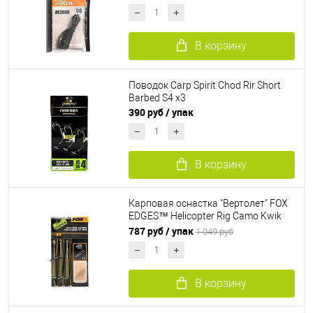
В корзину
Поводок Carp Spirit Chod Rir Short
Barbed S4 x3
390 руб
/ упак
В корзину
Карповая оснастка "Вертолет" FOX
EDGES™ Helicopter Rig Camo Kwik
Chang 50 Lb
787 руб
/ упак
1 049 руб
В корзину