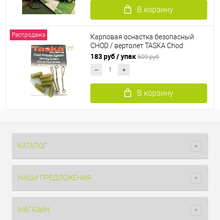
В корзину
Распродажа
Карповая оснастка безопасный
CHOD / вертолет TASKA Chod
Release System
183 руб
/ упак
609 руб
В корзину
КАТАЛОГ
НАШИ ПРЕДЛОЖЕНИЯ
МАГАЗИН