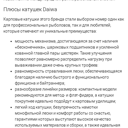
Плюсы катушек Daiwa
Карповые катушки этого бренда стали выбором номер один как
для профессиональных рыболовов, так и для любителей,
которые отмечают их уникальные преимущества:
мощность механизма, достигающаяся за счет наличия
«бесконечника», шариковых подшипников и усиленной
кованной главной пары шестерен. Такие улучшения
позволяют равномерно распределить нагрузку при
вываживании даже очень крупных трофеев:
равномерность стравливания лески, обеспечивающаяся
благодаря наличию быстрого и функционального
фрикциона и байтраннера;
разнообразие линейки размеров: компактные модели
рекомендуются для метод- и флэт-фидера, а катушки
покрупнее идеально подойдут к карповым удилищам;
легкий ход катушки, безупречность намотки
монофильной лески и комфорт работы со снастью,
гарантиями которых выступают высокое качество
используемых материалов и сборки, а также идеальная