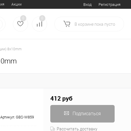
тия
Акции
Вход
Регистрация
0
0
В корзине
пока
пусто
еции) 8x10mm
x10mm
412 руб
Подписаться
Артикул:
GBS-W859
Рассчитать доставку