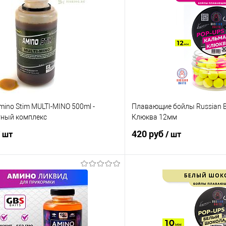
Amino Stim MULTI-MINO 500ml -
Плавающие бойлы Russian B
ный комплекс
Клюква 12мм
420 руб
/ шт
/ шт
В корзину
В корз
ик
Сравнение
Купить в 1 клик
е
В наличии
В избранное