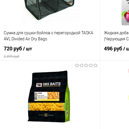
Сумка для сушки бойлов с перегородкой TASKA
Жидкая добав
AVL Divided Air Dry Bags
(Чарующая С
720 руб
496 руб
/ шт
/ 
2 399 руб
В корзину
Купить в 1 клик
Сравнение
Купить в 1 кл
В избранное
В наличии
В избранно
Размер
Large (30x20x20cm)