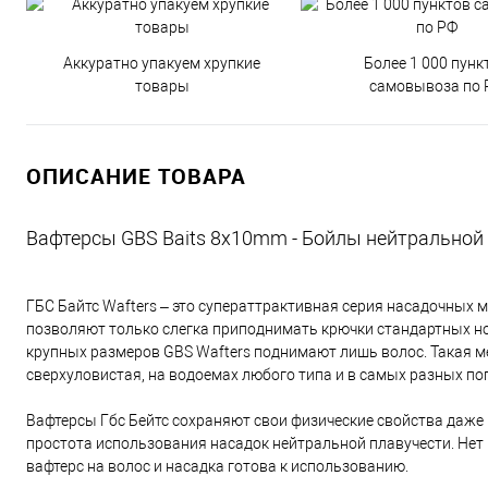
Аккуратно упакуем хрупкие
Более 1 000 пунк
товары
самовывоза по 
ОПИСАНИЕ ТОВАРА
Вафтерсы GBS Baits 8x10mm - Бойлы нейтральной
ГБС Байтс Wafters – это суператтрактивная серия насадочных 
позволяют только слегка приподнимать крючки стандартных но
крупных размеров GBS Wafters поднимают лишь волос. Такая 
сверхуловистая, на водоемах любого типа и в самых разных по
Вафтерсы Гбс Бейтс сохраняют свои физические свойства даже
простота использования насадок нейтральной плавучести. Нет
вафтерс на волос и насадка готова к использованию.