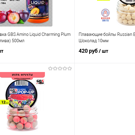
ка GBS Amino Liquid Charming Plum
Плавающие бойлы Russian B
лива) 500мл
Шоколад 10мм
420 руб
шт
/ шт
В корзину
В корз
ик
Сравнение
Купить в 1 клик
е
В наличии
В избранное