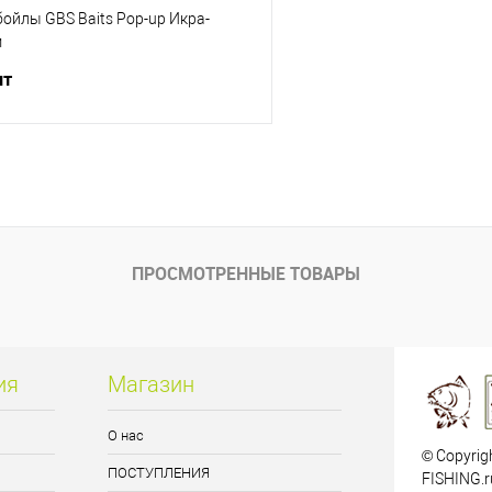
ойлы GBS Baits Pop-up Икра-
м
шт
В корзину
ик
Сравнение
е
В наличии
ПРОСМОТРЕННЫЕ ТОВАРЫ
ия
Магазин
О нас
© Copyrig
ПОСТУПЛЕНИЯ
FISHING.r