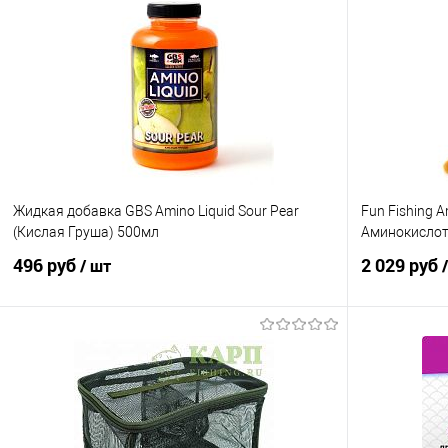
Жидкая добавка GBS Amino Liquid Sour Pear
Fun Fishing 
(Кислая Груша) 500мл
Аминокислот
496 руб
2 029 руб
/ шт
В корзину
Купить в 1 клик
Сравнение
Купить в 1 кл
В избранное
В наличии
В избранно