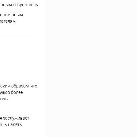
постоянным
пателям
таким образом, что
ючков более
 как
ия заслуживает
ишь надеть