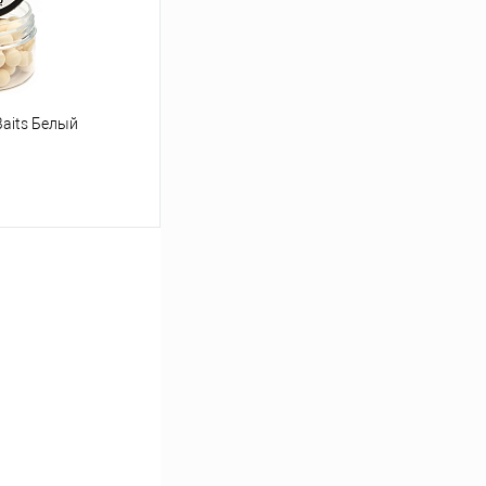
aits Белый
ину
Сравнение
В наличии