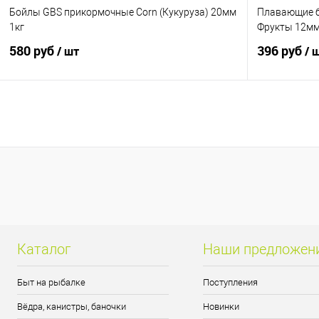
Бойлы GBS прикормочные Corn (Кукуруза) 20мм
Плавающие б
1кг
Фрукты 12м
580 руб
396 руб
/ шт
/ 
В корзину
Купить в 1 клик
Сравнение
Купить в 1 кл
В избранное
В наличии
В избранно
Каталог
Наши предложен
Быт на рыбалке
Поступления
Вёдра, канистры, баночки
Новинки