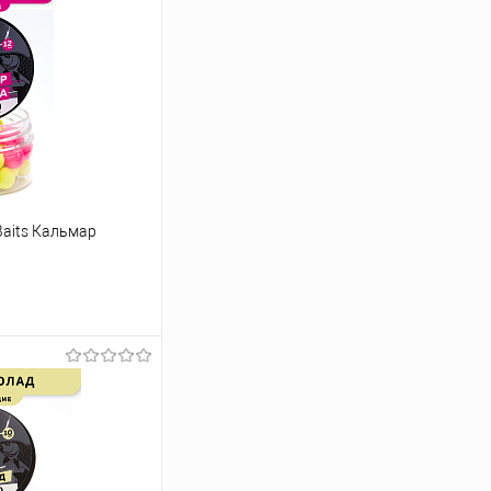
aits Кальмар
ину
Сравнение
В наличии