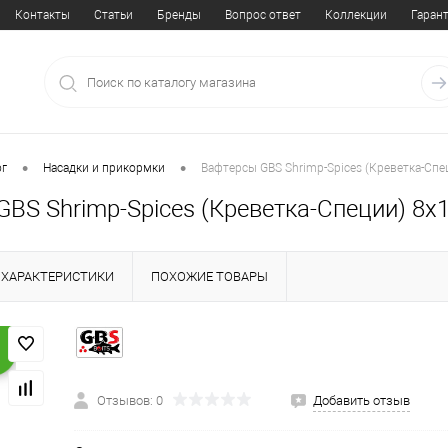
Контакты
Статьи
Бренды
Вопрос ответ
Коллекции
Гаран
•
•
ог
Насадки и прикормки
Вафтерсы GBS Shrimp-Spices (Креветка-Сп
GBS Shrimp-Spices (Креветка-Специи) 8
ХАРАКТЕРИСТИКИ
ПОХОЖИЕ ТОВАРЫ
Отзывов: 0
Добавить отзыв