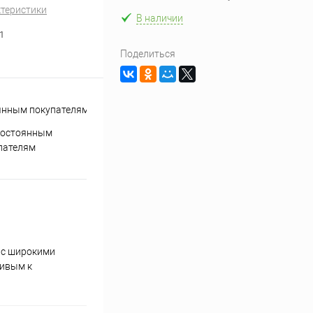
ктеристики
В наличии
1
Поделиться
постоянным
пателям
и с широкими
чивым к