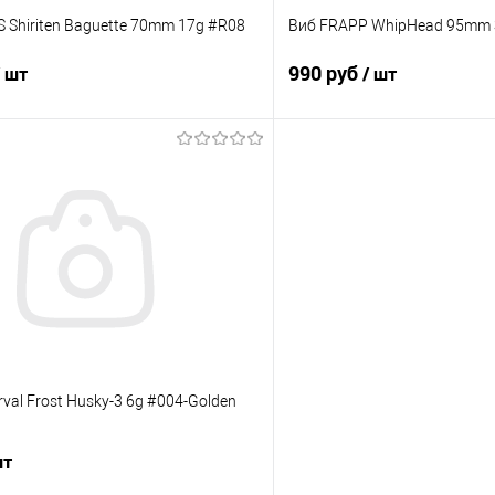
Shiriten Baguette 70mm 17g #R08
Виб FRAPP WhipHead 95mm 
990 руб
/ шт
/ шт
В корзину
В корз
ик
Сравнение
Купить в 1 клик
е
В наличии
В избранное
val Frost Husky-3 6g #004-Golden
шт