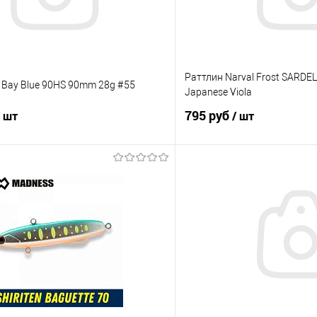
Раттлин Narval Frost SARDE
 Bay Blue 90HS 90mm 28g #55
Japanese Viola
795 руб
/ шт
/ шт
В корзину
В корз
ик
Сравнение
Купить в 1 клик
е
В наличии
В избранное