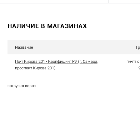
В корзину
НАЛИЧИЕ В МАГАЗИНАХ
Купить в 1 клик
Сравнение
Купить в 1 кл
В избранное
В наличии
В избранно
Название
Г
Пр-т Кирова 201 - Карпфишинг РУ (г. Самара,
пн-пт с 
проспект Кирова 201)
загрузка карты...