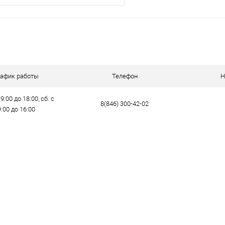
В корзину
ик
Сравнение
е
В наличии
рафик работы
Телефон
Н
9:00 до 18:00, сб. с
8(846) 300-42-02
9:00 до 16:00