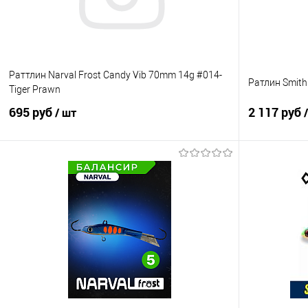
Раттлин Narval Frost Candy Vib 70mm 14g #014-
Ратлин Smith
Tiger Prawn
695 руб
2 117 руб
/ шт
В корзину
Купить в 1 клик
Сравнение
Купить в 1 кл
В избранное
В наличии
В избранно