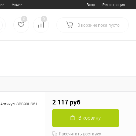
тия
Акции
Вход
Регистрация
0
0
В корзине
пока
пусто
2 117 руб
Артикул:
SBB90HS51
В корзину
Рассчитать доставку