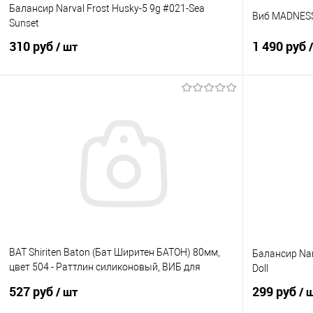
Балансир Narval Frost Husky-5 9g #021-Sea
Виб MADNESS 
Sunset
310 руб
1 490 руб
/ шт
В корзину
Купить в 1 клик
Сравнение
Купить в 1 кл
В избранное
В наличии
В избранно
BAT Shiriten Baton (Бат Ширитен БАТОН) 80мм,
Балансир Nar
цвет 504 - Раттлин силиконовый, ВИБ для
Doll
рыбалки
527 руб
299 руб
/ шт
/ 