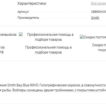
Характеристики:
Все хара
Артикул
SBB90HS5
Производитель
Smith
Скидки 
тов
Профессиональная помощь в
поку
РФ
подборе товаров
ния Smith Bay Blue 90HS. Голографическая окраска, в совокупност
ля рыбы. Воблеры оснащены двумя тройниками, с покрытием устой