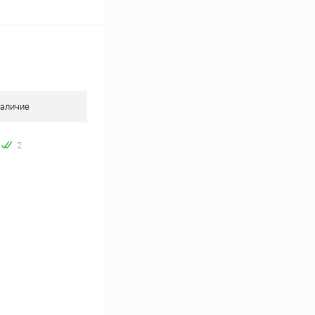
аличие
2