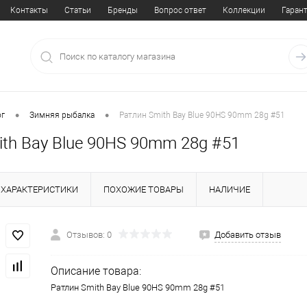
Контакты
Статьи
Бренды
Вопрос ответ
Коллекции
Гаран
•
•
ог
Зимняя рыбалка
Ратлин Smith Bay Blue 90HS 90mm 28g #51
ith Bay Blue 90HS 90mm 28g #51
ХАРАКТЕРИСТИКИ
ПОХОЖИЕ ТОВАРЫ
НАЛИЧИЕ
Отзывов: 0
Добавить отзыв
Описание товара:
Ратлин Smith Bay Blue 90HS 90mm 28g #51