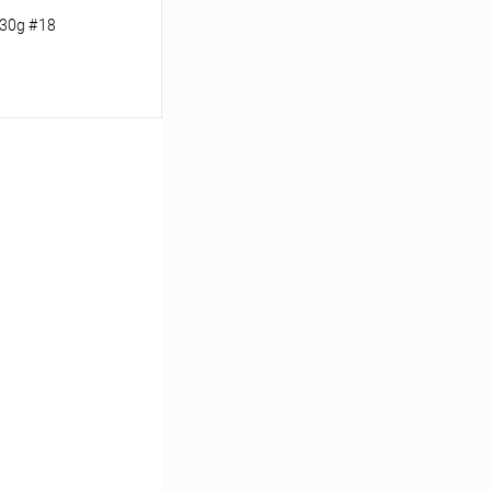
30g #18
ину
Сравнение
В наличии