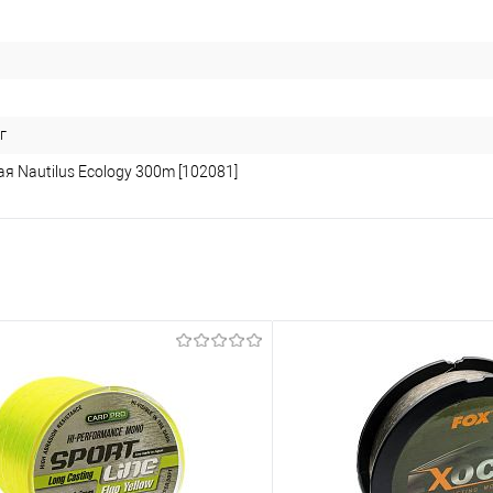
г
я Nautilus Ecology 300m [102081]