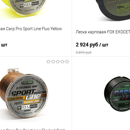
я Carp Pro Sport Line Fluo Yellow
Леска карповая FOX EXOCET 
2 924 руб
/ шт
/ шт
3 899 руб
В корзину
В корз
ик
Сравнение
Купить в 1 клик
е
В наличии
В избранное
грузка
Разрывная нагрузка
0.30 mm
0.33 mm
0.35 m