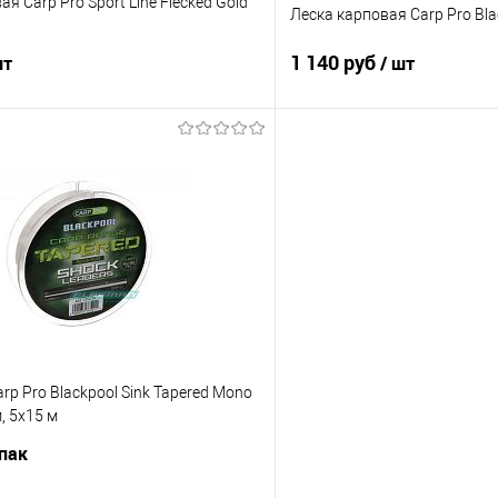
я Carp Pro Sport Line Flecked Gold
Леска карповая Carp Pro Bla
1 140 руб
шт
/ шт
В корзину
В корз
ик
Сравнение
Купить в 1 клик
е
В наличии
В избранное
грузка
Разрывная нагрузка
0.28 mm
0.35 mm
rp Pro Blackpool Sink Tapered Mono
, 5х15 м
упак