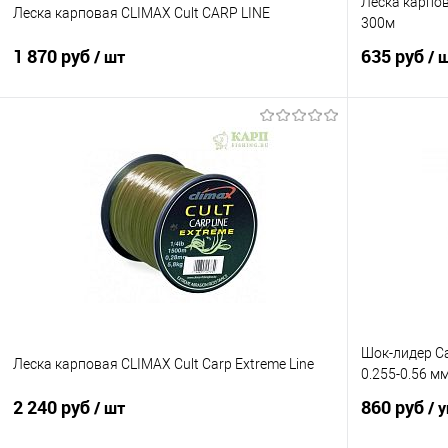
Леска карпова
Леска карповая CLIMAX Cult CARP LINE
300м
1 870 руб
635 руб
/ шт
/ 
В корзину
Купить в 1 клик
Сравнение
Купить в 1 кл
В избранное
В наличии
В избранно
Разрывная нагрузка
Разрывная на
0.34 mm
0.33 mm
Шок-лидер Ca
Леска карповая CLIMAX Cult Carp Extreme Line
0.255-0.56 мм
2 240 руб
860 руб
/ шт
/ 