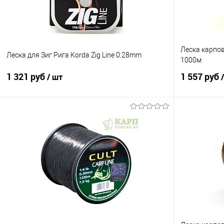
Леска карпова
Леска для Зиг Рига Korda Zig Line 0.28mm
1000м
1 321 руб
1 557 руб
/ шт
В корзину
Купить в 1 клик
Сравнение
Купить в 1 кл
В избранное
В наличии
В избранно
Разрывная на
0.33 mm