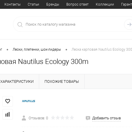
Контакты
Статьи
Бренды
Вопрос ответ
Коллекции
Гаран
•
•
ог
Лески, плетенки, шок-лидеры
Леска карповая Nautilus Ecology 30
овая Nautilus Ecology 300m
ХАРАКТЕРИСТИКИ
ПОХОЖИЕ ТОВАРЫ
Отзывов: 0
Добавить отзыв