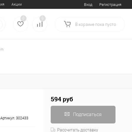
тия
Акции
Вход
Регистрация
0
0
В корзине
пока
пусто
0m
594 руб
Подписаться
Артикул:
302433
Рассчитать доставку