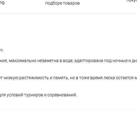
РФ
подборе товаров
с.
ия, максимально незаметна в воде, адаптирована под ночные и д
 низкую растяжимость и память, но в тоже время леска остается м
для условий турниров и соревнований.