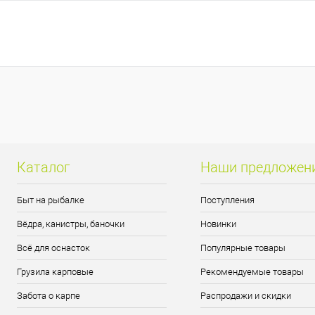
В корзину
Купить в 1 клик
Сравнение
Купить в 1 кл
В избранное
В наличии
В избранно
Разрывная нагрузка
0.28 mm
0.30 mm
0.35 mm
Каталог
Наши предложен
Быт на рыбалке
Поступления
Вёдра, канистры, баночки
Новинки
Всё для оснасток
Популярные товары
Грузила карповые
Рекомендуемые товары
Забота о карпе
Распродажи и скидки