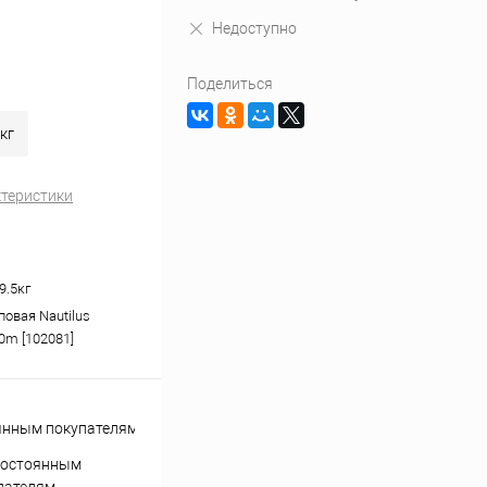
Недоступно
Поделиться
кг
ктеристики
9.5кг
повая Nautilus
0m [102081]
постоянным
пателям