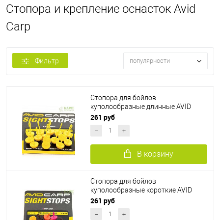
Стопора и крепление оснасток Avid
Carp
Фильтр
популярности
Стопора для бойлов
куполообразные длинные AVID
CARP Sight Stops Long YELLOW
261 руб
В корзину
Стопора для бойлов
куполообразные короткие AVID
CARP Sight Stops Short MULTI
261 руб