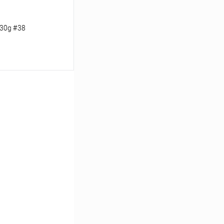
30g #38
ину
Сравнение
В наличии