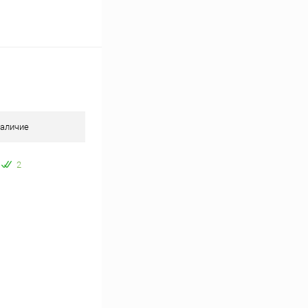
аличие
2