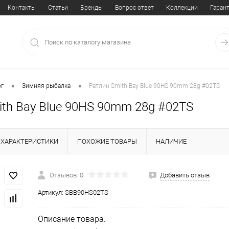
Контакты
Статьи
Бренды
Вопрос ответ
Коллекции
Гаран
•
•
ог
Зимняя рыбалка
Ратлин Smith Bay Blue 90HS 90mm 28g #02TS
ith Bay Blue 90HS 90mm 28g #02TS
ХАРАКТЕРИСТИКИ
ПОХОЖИЕ ТОВАРЫ
НАЛИЧИЕ
Отзывов: 0
Добавить отзыв
Артикул:
SBB90HS02TS
Описание товара: