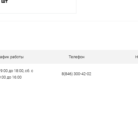
/ шт
В корзину
ик
Сравнение
е
В наличии
рафик работы
Телефон
Н
9:00 до 18:00, сб. с
8(846) 300-42-02
9:00 до 16:00