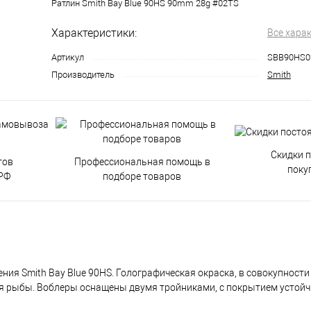
Ратлин Smith Bay Blue 90HS 90mm 28g #02TS
Характеристики:
Все хара
Артикул
SBB90HS0
Производитель
Smith
Скидки 
тов
Профессиональная помощь в
поку
РФ
подборе товаров
ния Smith Bay Blue 90HS. Голографическая окраска, в совокупност
ля рыбы. Воблеры оснащены двумя тройниками, с покрытием устой