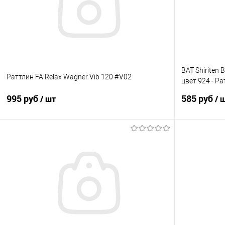
BAT Shiriten
Раттлин FA Relax Wagner Vib 120 #V02
цвет 924 - Р
рыбалки
995 руб
585 руб
/ шт
/ 
В корзину
Купить в 1 клик
Сравнение
Купить в 1 кл
В избранное
В наличии
В избранно