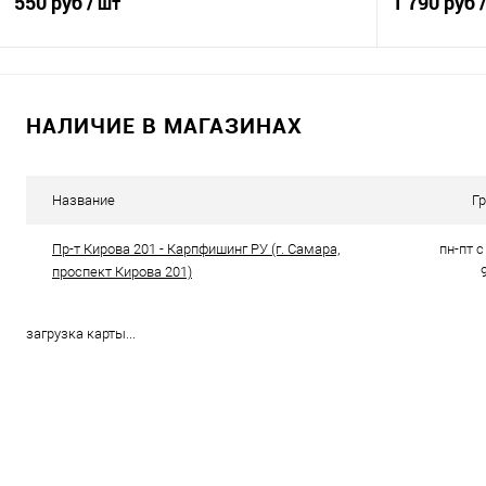
550 руб
1 790 руб
/ шт
В корзину
НАЛИЧИЕ В МАГАЗИНАХ
Купить в 1 клик
Сравнение
Купить в 1 кл
В избранное
В наличии
В избранно
Название
Г
Пр-т Кирова 201 - Карпфишинг РУ (г. Самара,
пн-пт с 
проспект Кирова 201)
загрузка карты...