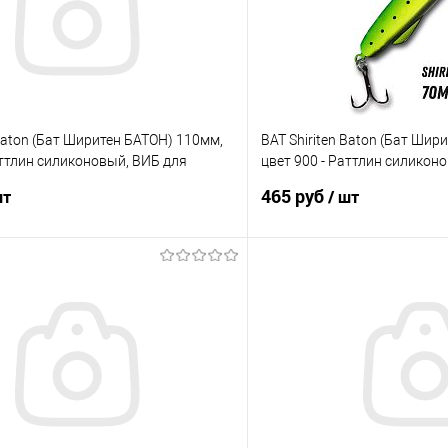
 Baton (Бат Ширитен БАТОН) 110мм,
BAT Shiriten Baton (Бат Шир
аттлин силиконовый, ВИБ для
цвет 900 - Раттлин силикон
рыбалки
465 руб
шт
/ шт
В корзину
В корз
ик
Сравнение
Купить в 1 клик
е
В наличии
В избранное