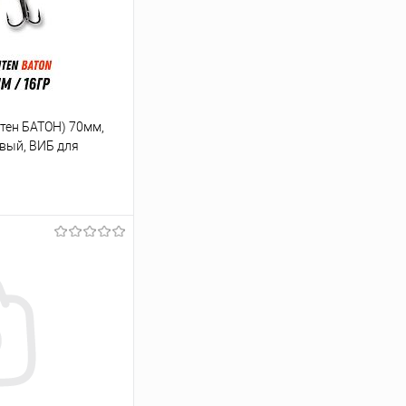
итен БАТОН) 70мм,
овый, ВИБ для
ину
Сравнение
В наличии