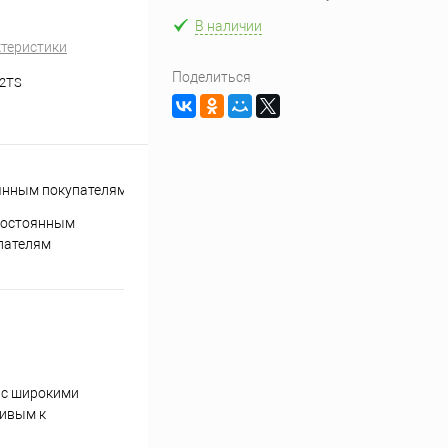
В наличии
ктеристики
Поделиться
2TS
постоянным
пателям
и с широкими
чивым к