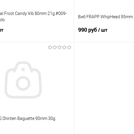
al Frost Candy Vib 80mm 21g #009-
Виб FRAPP WhipHead 95mm 
olo
990 руб
шт
/ шт
В корзину
В корз
ик
Сравнение
Купить в 1 клик
е
В наличии
В избранное
Shiriten Baguette 90mm 30g