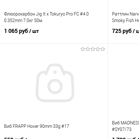
Флюорокарбон Jig It x Tokuryo Pro FC #4.0
Раттлин Narv
0.352mm 7.0кг 50м
Smoky Fish H
1 065 руб
725 руб
/ шт
/ 
В корзину
Купить в 1 клик
Сравнение
Купить в 1 кл
В избранное
В наличии
В избранно
Виб MADNESS 
Виб FRAPP Hover 90mm 33g #17
#SY07/73