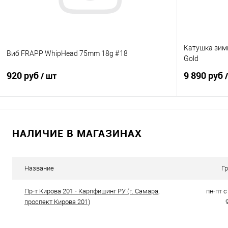
Катушка зим
Виб FRAPP WhipHead 75mm 18g #18
Gold
920 руб
9 890 руб
/ шт
В корзину
НАЛИЧИЕ В МАГАЗИНАХ
Купить в 1 клик
Сравнение
Купить в 1 кл
В избранное
В наличии
В избранно
Название
Г
Пр-т Кирова 201 - Карпфишинг РУ (г. Самара,
пн-пт с 
проспект Кирова 201)