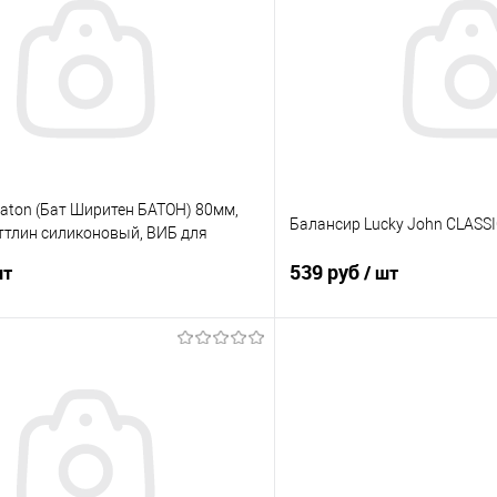
ик
Сравнение
Купить в 1 клик
е
В наличии
В избранное
 Baton (Бат Ширитен БАТОН) 80мм,
Балансир Lucky John CLASSI
аттлин силиконовый, ВИБ для
539 руб
шт
/ шт
В корзину
В корз
ик
Сравнение
Купить в 1 клик
е
В наличии
В избранное