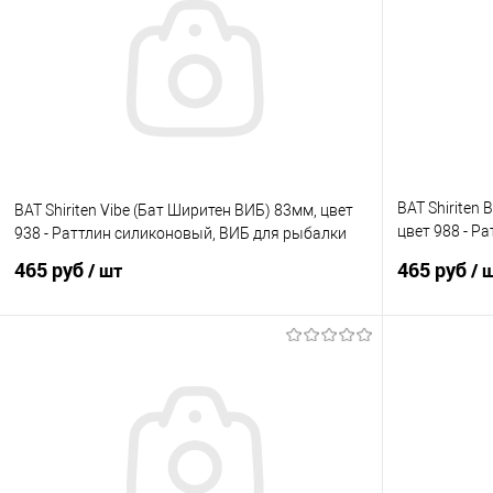
Купить в 1 клик
Сравнение
Купить в 1 кл
В избранное
В наличии
В избранно
BAT Shiriten
BAT Shiriten Vibe (Бат Ширитен ВИБ) 83мм, цвет
цвет 988 - Р
938 - Раттлин силиконовый, ВИБ для рыбалки
рыбалки
465 руб
465 руб
/ шт
/ 
В корзину
Купить в 1 клик
Сравнение
Купить в 1 кл
В избранное
В наличии
В избранно