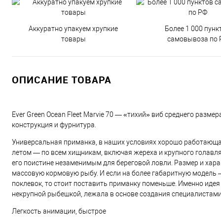
Аккуратно упакуем хрупкие
Более 1 000 пунк
товары
самовывоза по 
ОПИСАНИЕ ТОВАРА
Ever Green Ocean Fleet Marvie 70 — «тихий» виб среднего разме
конструкция и фурнитура.
Универсальная приманка, в наших условиях хорошо работающая к
летом — по всем хищникам, включая жереха и крупного голавля
его поистине незаменимым для береговой ловли. Размер и хар
массовую кормовую рыбу. И если на более габаритную модель —
поклевок, то стоит поставить приманку поменьше. Именно идея
некрупной рыбешкой, лежала в основе создания специалистами 
Легкость анимации, быстрое