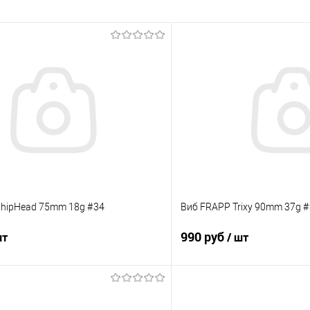
hipHead 75mm 18g #34
Виб FRAPP Trixy 90mm 37g 
990 руб
шт
/ шт
В корзину
В корз