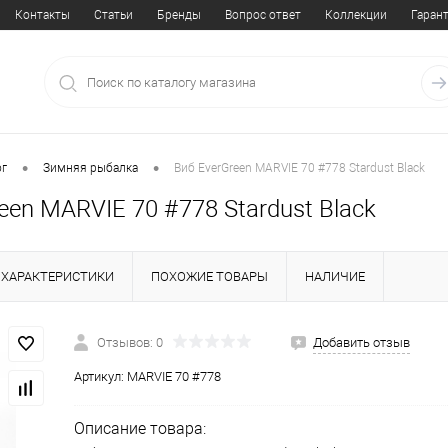
Контакты
Статьи
Бренды
Вопрос ответ
Коллекции
Гаран
•
•
ог
Зимняя рыбалка
Виб EverGreen MARVIE 70 #778 Stardust Black
een MARVIE 70 #778 Stardust Black
ХАРАКТЕРИСТИКИ
ПОХОЖИЕ ТОВАРЫ
НАЛИЧИЕ
Отзывов: 0
Добавить отзыв
Артикул:
MARVIE 70 #778
Описание товара: