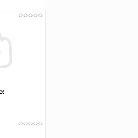
#26
ину