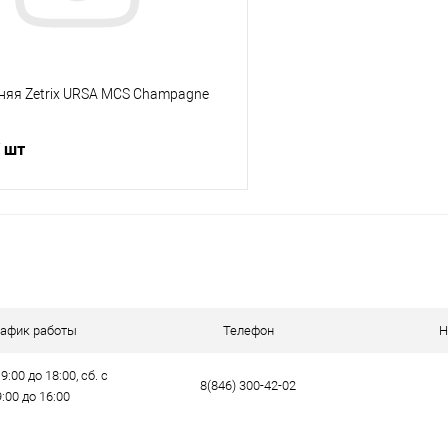
няя Zetrix URSA MCS Champagne
/ шт
В корзину
ик
Сравнение
е
В наличии
рафик работы
Телефон
Н
9:00 до 18:00, сб. с
8(846) 300-42-02
9:00 до 16:00