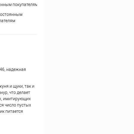
постоянным
пателям
-46, надежная
уня и щуки, так и
нур, что делает
ых, имитирующих
ся число пустых
ик питается