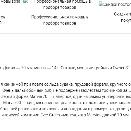
Скидки 
тов
Профессиональная помощь в
поку
РФ
подборе товаров
ра. Длина — 70 мм, масса — 14 г. Острые, мощные тройники Owner ST
ак зимой при ловле со льда судака, прудовой форели, крупного ок
. Очень дальнобойный виб, не подвержен захлестам тройников за ш
актерная форма Marvie 70 — наверное, одни из самых универсальн
 Marvie 90 — хищник начинает реагировать плохо или увеличивает
 большей реализации поклевок и «попадания в размер», когда хищн
японской компании Ever Green «маленького Marvie» длиной 70 мм.