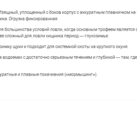
 Изящный, уплощенный с боков корпус с аккуратным плавничком на
тика. Огрузка фиксированная.
ля большинства условий ловли, когда основным трофеем является 
лее сложный для ловли хищника период — глухозимье.
имку щуки и подходит для системной охоты на крупного окуня.
на водоемах с достаточно серьезным течением и глубиной — там, гд
куратные и плавные покачиания («мормышинг»).