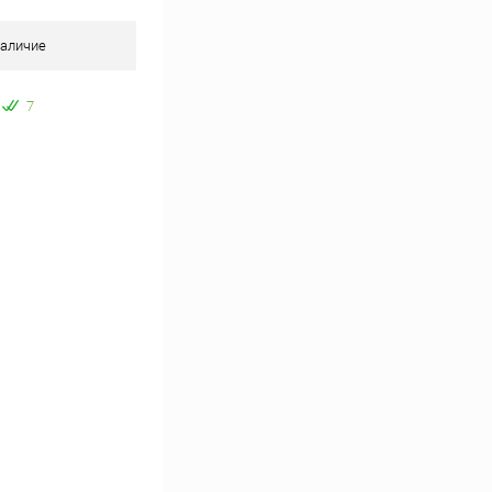
аличие
7