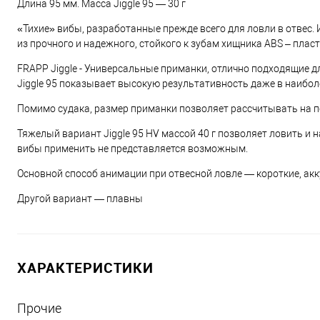
Длина 95 мм. Масса Jiggle 95 — 30 г
«Тихие» вибы, разработанные прежде всего для ловли в отвес.
из прочного и надежного, стойкого к зубам хищника ABS – плас
FRAPP Jiggle - Универсальные приманки, отлично подходящие д
Jiggle 95 показывает высокую результативность даже в наибо
Помимо судака, размер приманки позволяет рассчитывать на по
Тяжелый вариант Jiggle 95 HV массой 40 г позволяет ловить и 
вибы применить не представляется возможным.
Основной способ анимации при отвесной ловле — короткие, ак
Другой вариант — плавны
ХАРАКТЕРИСТИКИ
Прочие