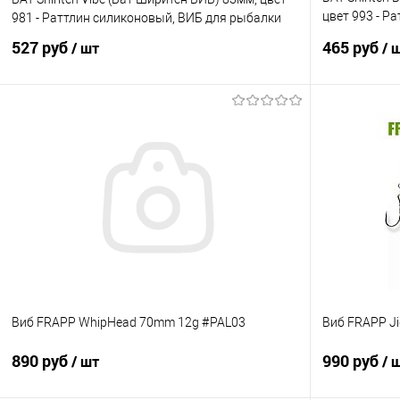
цвет 993 - Р
981 - Раттлин силиконовый, ВИБ для рыбалки
рыбалки
527 руб
465 руб
/ шт
/ 
В корзину
Купить в 1 клик
Сравнение
Купить в 1 кл
В избранное
В наличии
В избранно
Виб FRAPP WhipHead 70mm 12g #PAL03
Виб FRAPP Ji
890 руб
990 руб
/ шт
/ 