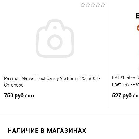
В корзину
Купить в 1 клик
Сравнение
Купить в 1 кл
В избранное
В наличии
В избранно
BAT Shiriten
Раттлин Narval Frost Candy Vib 85mm 26g #051-
цвет 899 - Р
Childhood
рыбалки
750 руб
527 руб
/ шт
/ 
В корзину
НАЛИЧИЕ В МАГАЗИНАХ
Купить в 1 клик
Сравнение
Купить в 1 кл