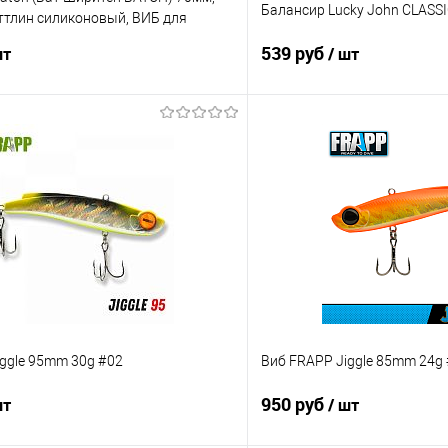
Балансир Lucky John CLASSI
аттлин силиконовый, ВИБ для
539 руб
шт
/ шт
В корзину
В корз
ик
Сравнение
Купить в 1 клик
е
В наличии
В избранное
ggle 95mm 30g #02
Виб FRAPP Jiggle 85mm 24g
950 руб
шт
/ шт