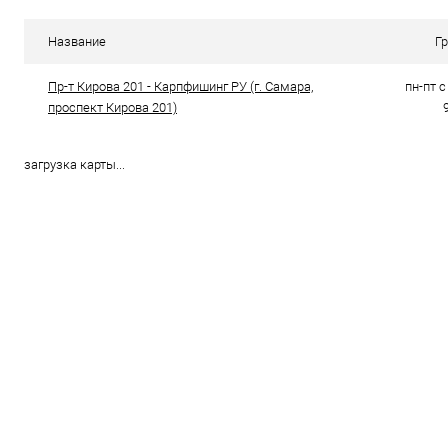
В избранное
В наличии
В избранно
Название
Г
Пр-т Кирова 201 - Карпфишинг РУ (г. Самара,
пн-пт с 
проспект Кирова 201)
загрузка карты...