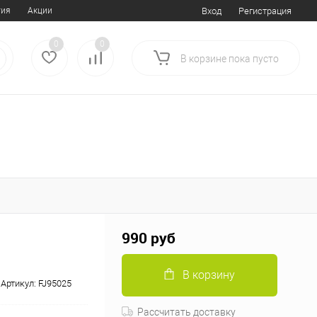
тия
Акции
Вход
Регистрация
0
0
В корзине
пока
пусто
990 руб
В корзину
Артикул:
FJ95025
Рассчитать доставку