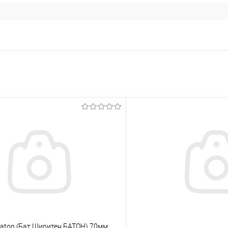
 Baton (Бат Ширитен БАТОН) 70мм,