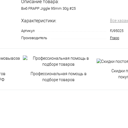
Описание товара:
Виб FRAPP Jiggle 95mm 30g #25
Характеристики:
Все хара
Артикул
FJ95025
Производитель
Frapp
Скидки 
тов
Профессиональная помощь в
поку
РФ
подборе товаров