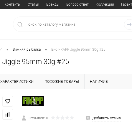
Контакты
Статьи
Бренды
Вопрос ответ
Коллекции
Гаран
•
•
ог
Зимняя рыбалка
Виб FRAPP Jiggle 95mm 30g #25
 Jiggle 95mm 30g #25
ХАРАКТЕРИСТИКИ
ПОХОЖИЕ ТОВАРЫ
НАЛИЧИЕ
Отзывов: 0
Добавить отзыв