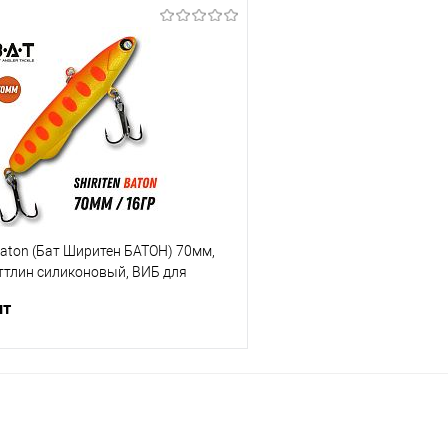
В корзину
В корз
ик
Сравнение
Купить в 1 клик
е
В наличии
В избранное
 Baton (Бат Ширитен БАТОН) 70мм,
аттлин силиконовый, ВИБ для
шт
В корзину
ик
Сравнение