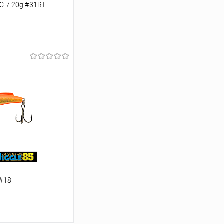
C-7 20g #31RT
ину
Сравнение
В наличии
 #18