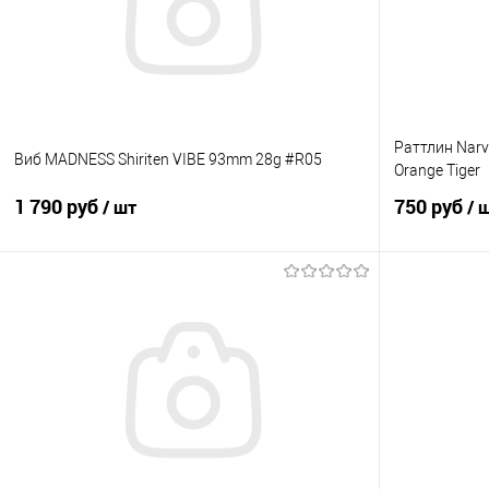
В избранное
В наличии
В избранно
Раттлин Narv
Виб MADNESS Shiriten VIBE 93mm 28g #R05
Orange Tiger
1 790 руб
750 руб
/ шт
/ 
В корзину
Купить в 1 клик
Сравнение
Купить в 1 кл
В избранное
В наличии
В избранно