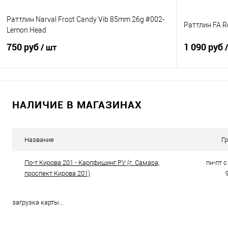
Раттлин Narval Frost Candy Vib 85mm 26g #002-
Раттлин FA R
Lemon Head
750 руб
1 090 руб
/ шт
В корзину
НАЛИЧИЕ В МАГАЗИНАХ
Купить в 1 клик
Сравнение
Купить в 1 кл
В избранное
В наличии
В избранно
Название
Г
Пр-т Кирова 201 - Карпфишинг РУ (г. Самара,
пн-пт с 
проспект Кирова 201)
загрузка карты...