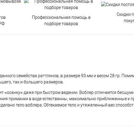
Скидки 
тов
Профессиональная помощь в
поку
РФ
подборе товаров
 данного семейства раттлинов, в размере 93 мм и весом 28 гр. Пом
ьшего, так и большего размеров.
ит «осанку» даже при быстром ведении. Воблер отличается бесшум
ижения приманки в воде естественны, максимально приближенные к 
сделано тело воблера. Обтекаемое тело и утяжеленный вес способс