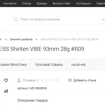
Контакты
Статьи
Бренды
Вопрос ответ
Коллекции
Гаран
•
•
ог
Зимняя рыбалка
Виб MADNESS Shiriten VIBE 93mm 28g #R09
SS Shiriten VIBE 93mm 28g #R09
ХАРАКТЕРИСТИКИ
ПОХОЖИЕ ТОВАРЫ
НАЛИЧИЕ
Отзывов: 0
Добавить отзыв
Артикул:
MDVB93R09
Описание товара: