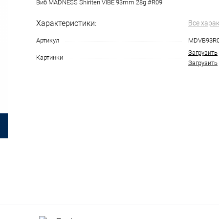
Виб MADNESS Shiriten VIBE 93mm 28g #R09
Характеристики:
Все хара
Артикул
MDVB93R
Загрузить
Картинки
Загрузить