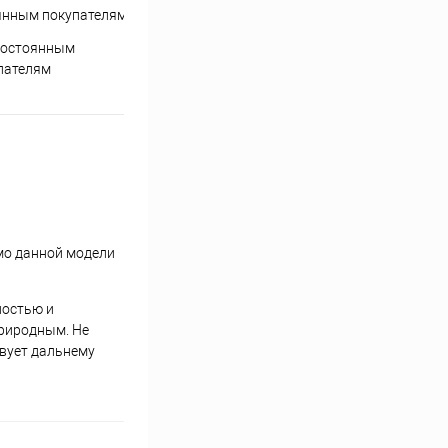
постоянным
пателям
имо данной модели
ностью и
природным. Не
твует дальнему