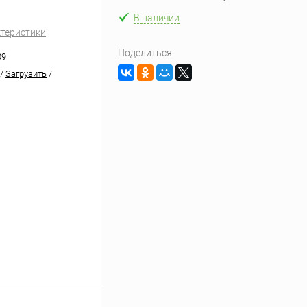
В наличии
ктеристики
Поделиться
09
/
Загрузить
/