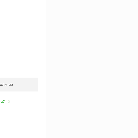
аличие
5