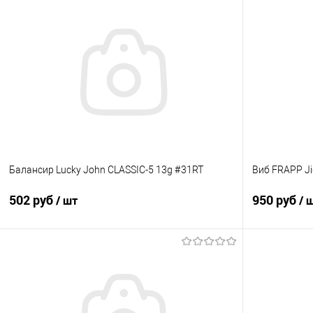
Балансир Lucky John CLASSIC-5 13g #31RT
Виб FRAPP Ji
502 руб
950 руб
/ шт
/ 
В корзину
Купить в 1 клик
Сравнение
Купить в 1 кл