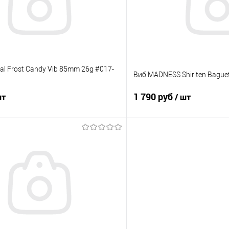
е
В наличии
В избранное
al Frost Candy Vib 85mm 26g #017-
Виб MADNESS Shiriten Bague
1 790 руб
шт
/ шт
В корзину
В корз
ик
Сравнение
Купить в 1 клик
е
В наличии
В избранное