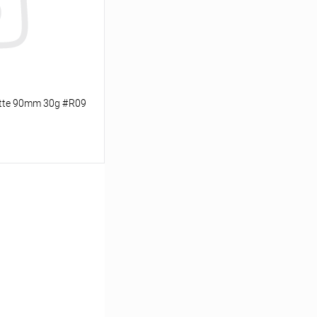
В наличии
tte 90mm 30g #R09
ину
Сравнение
В наличии