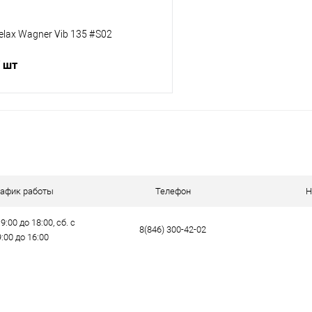
elax Wagner Vib 135 #S02
/ шт
В корзину
ик
Сравнение
е
В наличии
рафик работы
Телефон
Н
9:00 до 18:00, сб. с
8(846) 300-42-02
9:00 до 16:00