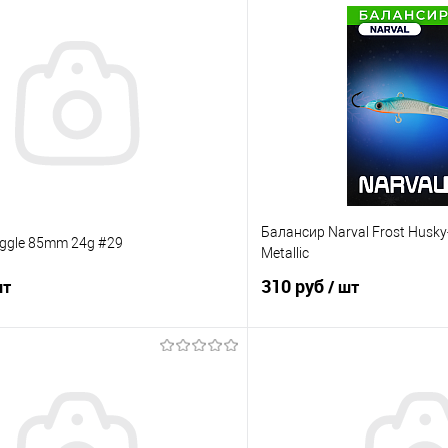
Балансир Narval Frost Husky
ggle 85mm 24g #29
Metallic
310 руб
шт
/ шт
В корзину
В корз
ик
Сравнение
Купить в 1 клик