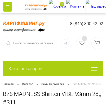
0
8 (846) 300-42-02
0
Каталог товаров
•
•
•
Главная
Каталог
Зимняя рыбалка
Виб MADNESS Shiriten V
Виб MADNESS Shiriten VIBE 93mm 28g
#S11