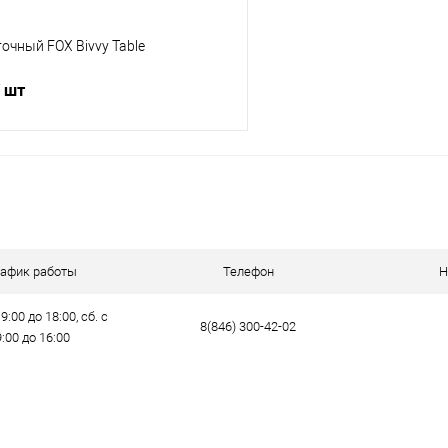
очный FOX Bivvy Table
/ шт
В корзину
ик
Сравнение
е
В наличии
рафик работы
Телефон
Н
9:00 до 18:00, сб. с
8(846) 300-42-02
9:00 до 16:00