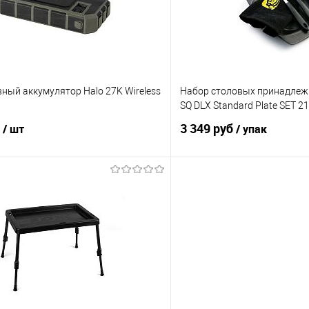
е
В наличии
В избранное
ный аккумулятор Halo 27K Wireless
Набор столовых принадлежн
SQ DLX Standard Plate SET 
б
3 349 руб
/ шт
/ упак
В корзину
В корз
ик
Сравнение
Купить в 1 клик
е
В наличии
В избранное