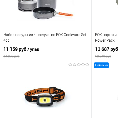
В избранное
В наличии
В избранно
ОБЪЕМ
0.5 л
Набор посуды из 4 предметов FOX Cookware Set
FOX портатив
4pc
Power Pack
11 159 руб
13 687 ру
/ упак
14 879 руб
18 249 руб
Новинка
В корзину
Купить в 1 клик
Сравнение
Купить в 1 кл
В избранное
В наличии
В избранно