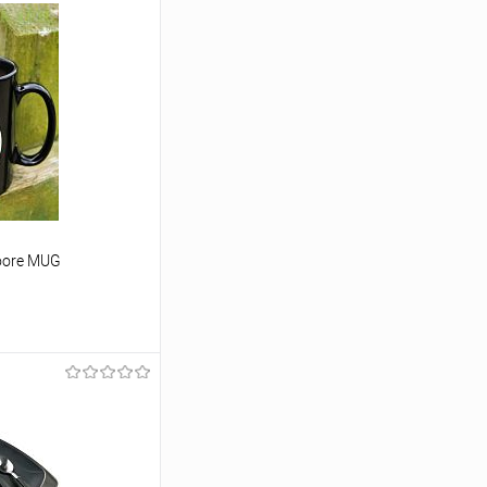
oore MUG
ину
Сравнение