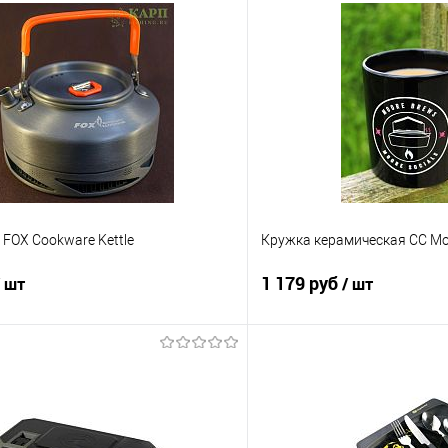
r FOX Cookware Kettle
Кружка керамическая CC M
1 179 руб
/ шт
/ шт
В корзину
В корз
ик
Сравнение
Купить в 1 клик