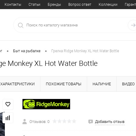
Контакты
Статьи
Бренды
Вопрос ответ
Коллекции
Гаран
•
•
ог
Быт на рыбалке
Грелка Ridge Monkey XL Hot Water Bottle
ge Monkey XL Hot Water Bottle
ХАРАКТЕРИСТИКИ
ПОХОЖИЕ ТОВАРЫ
НАЛИЧИЕ
ВИДЕО
Отзывов: 0
Добавить отзыв