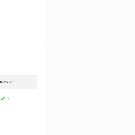
аличие
1