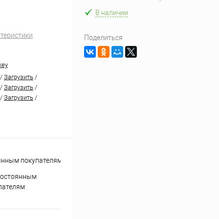
В наличии
ктеристики
Поделиться
key
/
Загрузить
/
/
Загрузить
/
/
Загрузить
/
постоянным
пателям