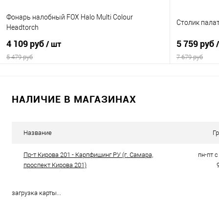
Фонарь налобный FOX Halo Multi Colour
Столик палат
Headtorch
4 109 руб
5 759 руб
/ шт
5 479 руб
7 679 руб
В корзину
НАЛИЧИЕ В МАГАЗИНАХ
Купить в 1 клик
Сравнение
Купить в 1 кл
В избранное
В наличии
В избранно
Название
Г
Пр-т Кирова 201 - Карпфишинг РУ (г. Самара,
пн-пт с 
проспект Кирова 201)
загрузка карты...