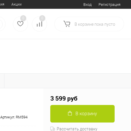
тия
Акции
Вход
Регистрация
0
0
В корзине
пока
пусто
3 599 руб
В корзину
Артикул:
RM594
Рассчитать доставку