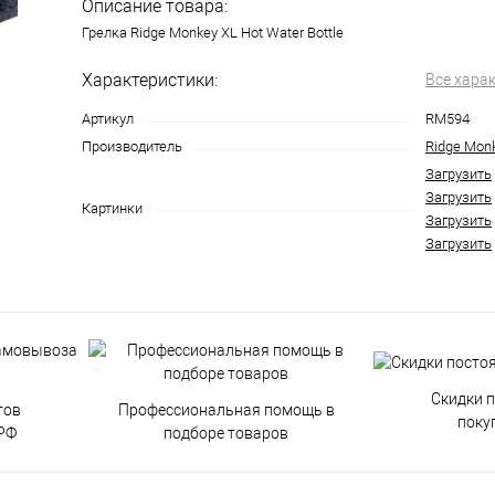
Описание товара:
Грелка Ridge Monkey XL Hot Water Bottle
Характеристики:
Все хара
Артикул
RM594
Производитель
Ridge Mon
Загрузить
Загрузить
Картинки
Загрузить
Загрузить
Скидки 
тов
Профессиональная помощь в
поку
РФ
подборе товаров