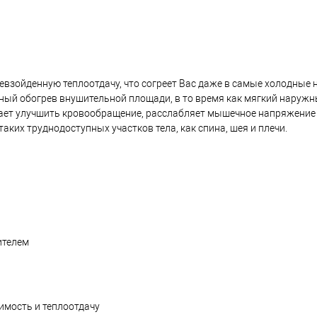
взойденную теплоотдачу, что согреет Вас даже в самые холодные 
ый обогрев внушительной площади, в то время как мягкий наружн
гает улучшить кровообращение, расслабляет мышечное напряжение 
ких труднодоступных участков тела, как спина, шея и плечи.
ителем
имость и теплоотдачу