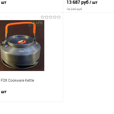
13 687 руб
/ шт
/ шт
18 249 руб
В корзину
В корз
ик
Сравнение
Купить в 1 клик
е
В наличии
В избранное
r FOX Cookware Kettle
/ шт
В корзину