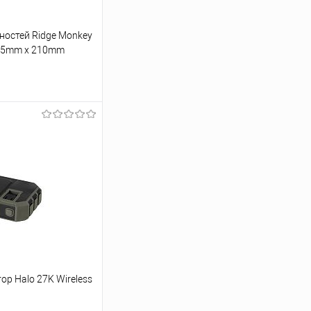
остей Ridge Monkey
215mm x 210mm
ину
Сравнение
В наличии
р Halo 27K Wireless