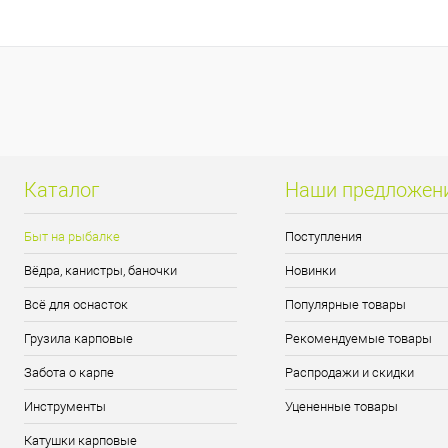
Купить в 1 клик
Сравнение
Купить в 1 кл
В избранное
В наличии
В избранно
Каталог
Наши предложен
Быт на рыбалке
Поступления
Вёдра, канистры, баночки
Новинки
Всё для оснасток
Популярные товары
Грузила карповые
Рекомендуемые товары
Забота о карпе
Распродажи и скидки
Инструменты
Уцененные товары
Катушки карповые