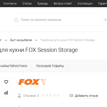
Контакты
Статьи
Бренды
Вопрос ответ
Коллекции
Гаран
•
•
ог
Быт на рыбалке
Тумбочка для кухни FOX Session Storage
ля кухни FOX Session Storage
ХАРАКТЕРИСТИКИ
ПОХОЖИЕ ТОВАРЫ
Отзывов: 0
Добавить отзыв