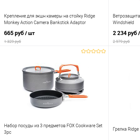
Крепление для экшн камеры на стойку Ridge
Ветрозащита
Monkey Action Camera Bankstick Adaptor
Windshield
665 руб
2 234 руб
/ шт
1 329 руб
2 979 руб
В корзину
Купить в 1 клик
Сравнение
Купить в 1 кл
В избранное
В наличии
В избранно
Набор посуды из 3 предметов FOX Cookware Set
Грелка Ridge 
3pc