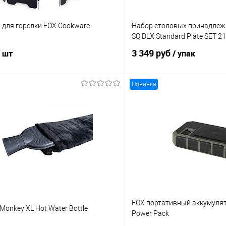
 для горелки FOX Cookware
Набор столовых принадлежн
SQ DLX Standard Plate SET 
3 349 руб
/ шт
/ упак
Новинка
В корзину
В корз
ик
Сравнение
Купить в 1 клик
е
В наличии
В избранное
FOX портативный аккумулято
Monkey XL Hot Water Bottle
Power Pack