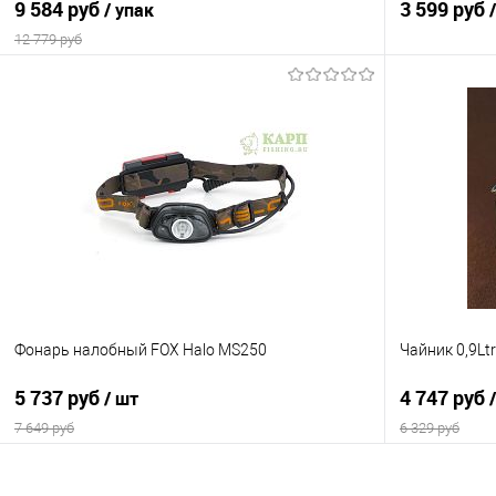
9 584 руб
3 599 руб
/ упак
12 779 руб
В корзину
Купить в 1 клик
Сравнение
Купить в 1 кл
В избранное
В наличии
В избранно
Фонарь налобный FOX Halo MS250
Чайник 0,9Lt
5 737 руб
4 747 руб
/ шт
7 649 руб
6 329 руб
В корзину