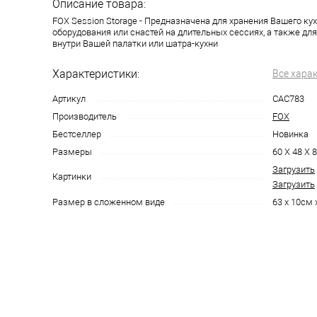
Описание товара:
FOX Session Storage - Предназначена для хранения Вашего ку
оборудования или снастей на длительных сессиях, а также дл
внутри Вашей палатки или шатра-кухни
Характеристики:
Все хара
Артикул
CAC783
Производитель
FOX
Бестселлер
Новинка
Размеры
60 X 48 X
Загрузить
Картинки
Загрузить
Размер в сложенном виде
63 х 10см 