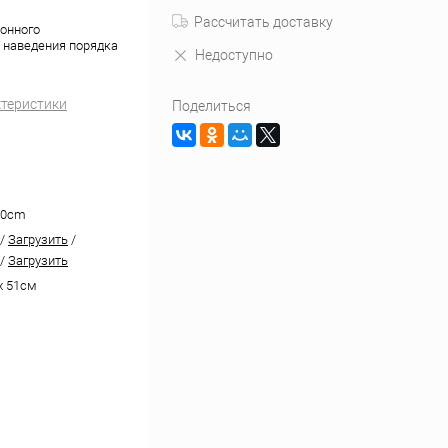
Рассчитать доставку
хонного
я наведения порядка
Недоступно
ктеристики
Поделиться
 80cm
/
Загрузить
/
/
Загрузить
х 51см