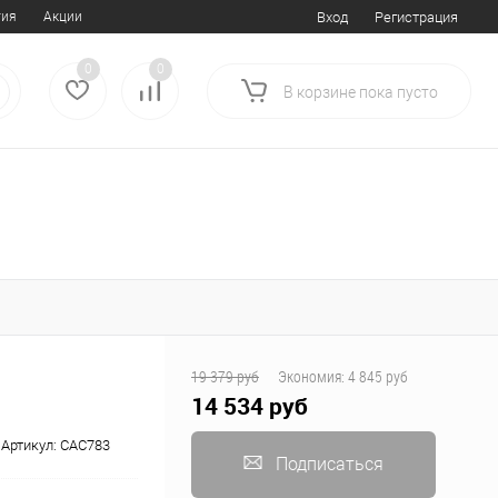
тия
Акции
Вход
Регистрация
0
0
В корзине
пока
пусто
19 379 руб
Экономия:
4 845 руб
14 534 руб
Артикул:
CAC783
Подписаться