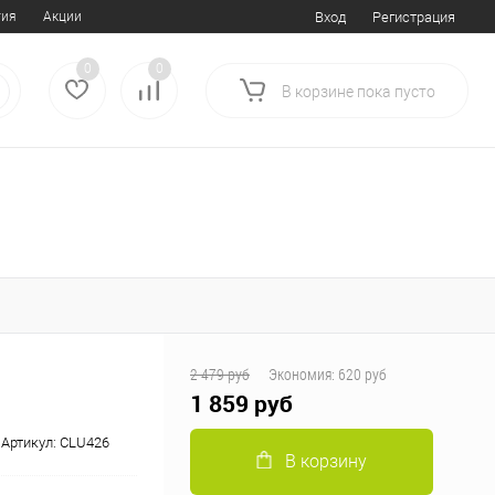
тия
Акции
Вход
Регистрация
0
0
В корзине
пока
пусто
2 479 руб
Экономия:
620 руб
1 859 руб
Артикул:
CLU426
В корзину