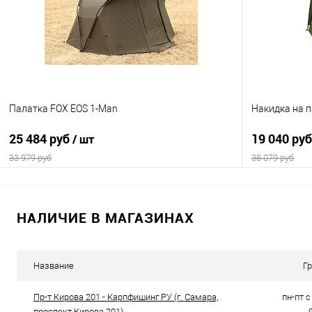
В избранное
В наличии
В избранно
Палатка FOX EOS 1-Man
Накидка на п
25 484 руб
19 040 ру
/ шт
33 979 руб
38 079 руб
В корзину
НАЛИЧИЕ В МАГАЗИНАХ
Купить в 1 клик
Сравнение
Купить в 1 кл
В избранное
В наличии
В избранно
Название
Г
Пр-т Кирова 201 - Карпфишинг РУ (г. Самара,
пн-пт с 
проспект Кирова 201)