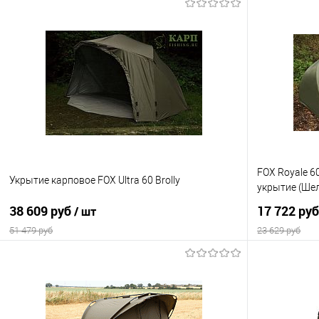
В корзину
Купить в 1 клик
Сравнение
Купить в 1 кл
В избранное
В наличии
В избранно
FOX Royale 6
Укрытие карповое FOX Ultra 60 Brolly
укрытие (Шел
38 609 руб
17 722 ру
/ шт
51 479 руб
23 629 руб
В корзину
Купить в 1 клик
Сравнение
Купить в 1 кл