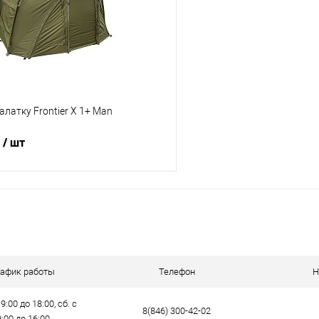
е
В наличии
В избранное
алатку Frontier X 1+ Man
б
/ шт
В корзину
ик
Сравнение
е
В наличии
рафик работы
Телефон
Н
9:00 до 18:00, сб. с
8(846) 300-42-02
9:00 до 16:00