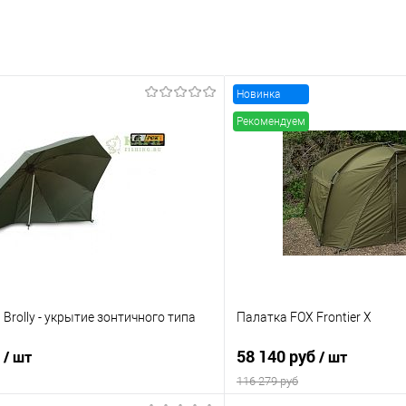
Новинка
Рекомендуем
t Brolly - укрытие зонтичного типа
Палатка FOX Frontier X
б
58 140 руб
/ шт
/ шт
116 279 руб