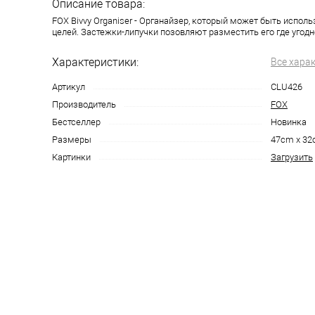
Описание товара:
FOX Bivvy Organiser - Органайзер, который может быть испол
целей. Застежки-липучки позовляют разместить его где угодн
Характеристики:
Все хара
Артикул
CLU426
Производитель
FOX
Бестселлер
Новинка
Размеры
47cm x 3
Картинки
Загрузить