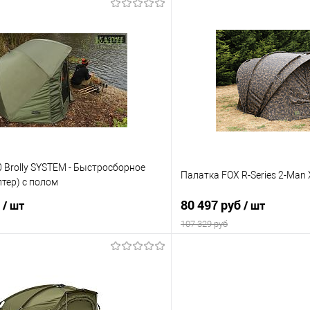
В корзину
В корз
ик
Сравнение
Купить в 1 клик
е
В наличии
В избранное
0 Brolly SYSTEM - Быстросборное
Палатка FOX R-Series 2-Man
тер) с полом
б
80 497 руб
/ шт
/ шт
107 329 руб
В корзину
В корз
ик
Сравнение
Купить в 1 клик