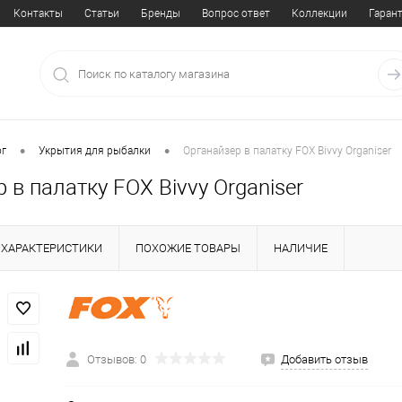
Контакты
Статьи
Бренды
Вопрос ответ
Коллекции
Гаран
•
•
ог
Укрытия для рыбалки
Органайзер в палатку FOX Bivvy Organiser
 в палатку FOX Bivvy Organiser
ХАРАКТЕРИСТИКИ
ПОХОЖИЕ ТОВАРЫ
НАЛИЧИЕ
Отзывов: 0
Добавить отзыв