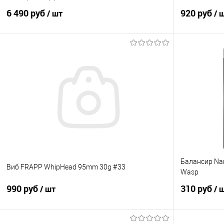
6 490 руб
920 руб
/ шт
/ 
В корзину
Купить в 1 клик
Сравнение
Купить в 1 кл
В избранное
В наличии
В избранно
Балансир Nar
Виб FRAPP WhipHead 95mm 30g #33
Wasp
990 руб
310 руб
/ шт
/ 