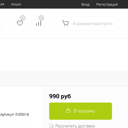
тия
Акции
Вход
Регистрация
0
0
В корзине
пока
пусто
990 руб
В корзину
Артикул:
FJ95018
Рассчитать доставку