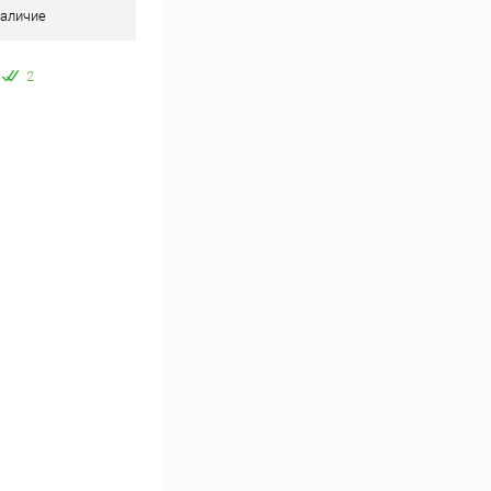
аличие
2