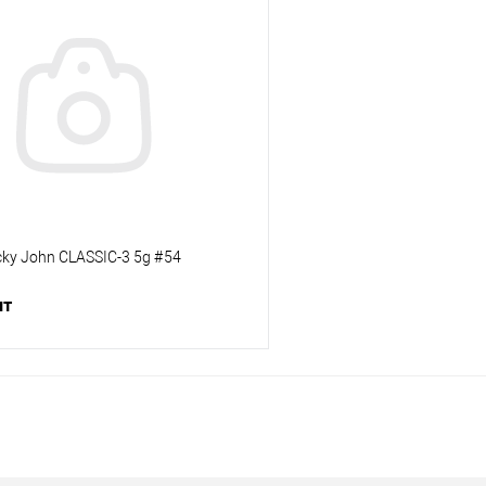
В корзину
В корз
ик
Сравнение
Купить в 1 клик
е
В наличии
В избранное
ky John CLASSIC-3 5g #54
шт
В корзину
ик
Сравнение