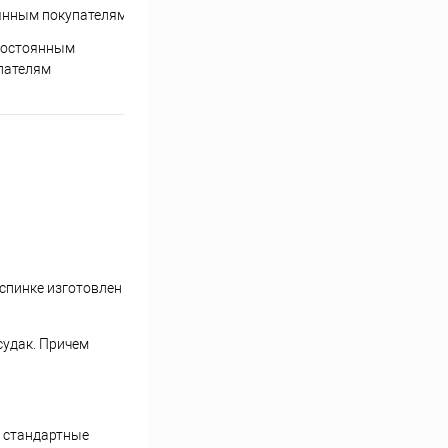
постоянным
пателям
 спинке изготовлен
судак. Причем
е стандартные