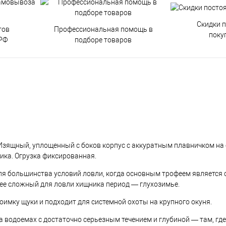
Скидки 
тов
Профессиональная помощь в
поку
РФ
подборе товаров
 Изящный, уплощенный с боков корпус с аккуратным плавничком на
тика. Огрузка фиксированная.
ля большинства условий ловли, когда основным трофеем является 
лее сложный для ловли хищника период — глухозимье.
имку щуки и подходит для системной охоты на крупного окуня.
на водоемах с достаточно серьезным течением и глубиной — там, гд