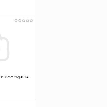
ину
Сравнение
В наличии
Vib 85mm 26g #014-