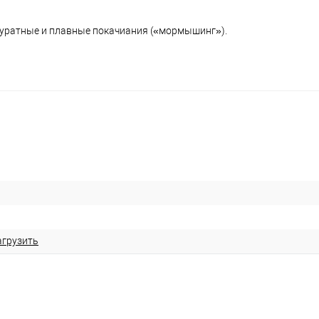
куратные и плавные покачиания («мормышинг»).
агрузить