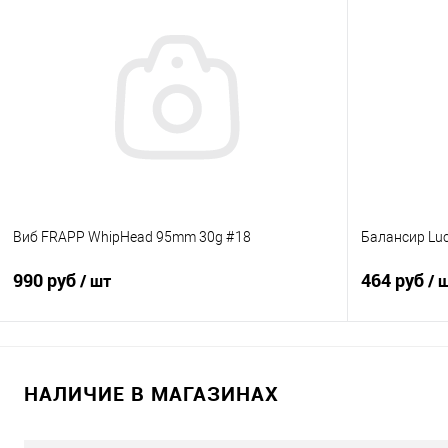
В корзину
Купить в 1 клик
Сравнение
Купить в 1 кл
В избранное
В наличии
В избранно
Виб FRAPP WhipHead 95mm 30g #18
Балансир Luc
990 руб
464 руб
/ шт
/ 
В корзину
НАЛИЧИЕ В МАГАЗИНАХ
Купить в 1 клик
Сравнение
Купить в 1 кл