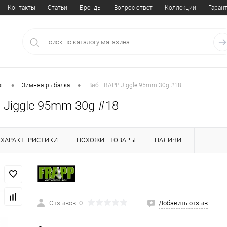
Контакты
Статьи
Бренды
Вопрос ответ
Коллекции
Гаран
•
•
ог
Зимняя рыбалка
Виб FRAPP Jiggle 95mm 30g #18
 Jiggle 95mm 30g #18
ХАРАКТЕРИСТИКИ
ПОХОЖИЕ ТОВАРЫ
НАЛИЧИЕ
Отзывов: 0
Добавить отзыв