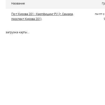
В избранное
В наличии
В избранно
Название
Г
Пр-т Кирова 201 - Карпфишинг РУ (г. Самара,
пн-пт с 
проспект Кирова 201)
загрузка карты...