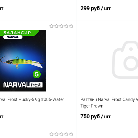
299 руб
шт
/ шт
В корзину
В корз
ик
Сравнение
Купить в 1 клик
е
В наличии
В избранное
val Frost Husky-5 9g #005-Water
Раттлин Narval Frost Candy 
Tiger Prawn
750 руб
шт
/ шт